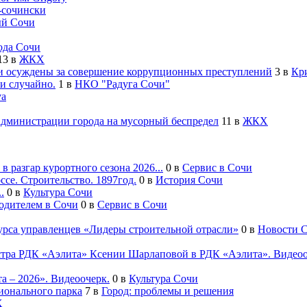
-cочински
й Сочи
ода Сочи
13
в
ЖКХ
 осуждены за совершение коррупционных преступлений
3
в
Кр
и случайно.
1
в
НКО "Радуга Сочи"
va
администрации города на мусорный беспредел
11
в
ЖКХ
 разгар курортного сезона 2026...
0
в
Сервис в Сочи
се. Строительство. 1897год.
0
в
История Сочи
.
0
в
Культура Сочи
водителем в Сочи
0
в
Сервис в Сочи
урса управленцев «Лидеры строительной отрасли»
0
в
Новости 
естра РДК «Аэлита» Ксении Шарлаповой в РДК «Аэлита». Видеоо
а – 2026». Видеоочерк.
0
в
Культура Сочи
ионального парка
7
в
Город: проблемы и решения
Х