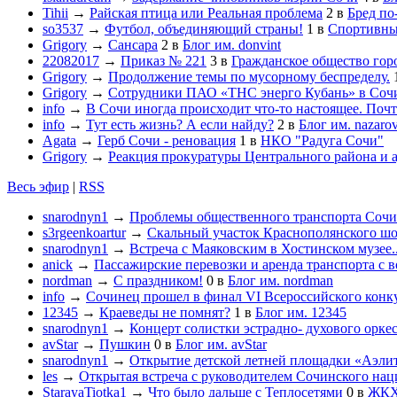
Tihii
→
Райская птица или Реальная проблема
2
в
Бред по
so3537
→
Футбол, объединяющий страны!
1
в
Спортивны
Grigory
→
Сансара
2
в
Блог им. donvint
22082017
→
Приказ № 221
3
в
Гражданское общество гор
Grigory
→
Продолжение темы по мусорному беспределу.
Grigory
→
Сотрудники ПАО «ТНС энерго Кубань» в Сочи
info
→
В Сочи иногда происходит что-то настоящее. Почт
info
→
Тут есть жизнь? А если найду?
2
в
Блог им. nazaro
Agata
→
Герб Сочи - реновация
1
в
НКО "Радуга Сочи"
Grigory
→
Реакция прокуратуры Центрального района и 
Весь эфир
|
RSS
snarodnyn1
→
Проблемы общественного транспорта Сочи в
s3rgeenkoartur
→
Скальный участок Краснополянского шос
snarodnyn1
→
Встреча с Маяковским в Хостинском музее..
anick
→
Пассажирские перевозки и аренда транспорта с 
nordman
→
С праздником!
0
в
Блог им. nordman
info
→
Сочинец прошел в финал VI Всероссийского конк
12345
→
Краеведы не помнят?
1
в
Блог им. 12345
snarodnyn1
→
Концерт солистки эстрадно- духового орк
avStar
→
Пушкин
0
в
Блог им. avStar
snarodnyn1
→
Открытие детской летней площадки «Аэлит
les
→
Открытая встреча с руководителем Сочинского нац
StarayaTiotka1
→
Что было дальше с Теплосетями
0
в
ЖК