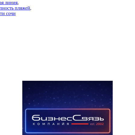
ая линия
,
пность пляжей
,
ти сочи