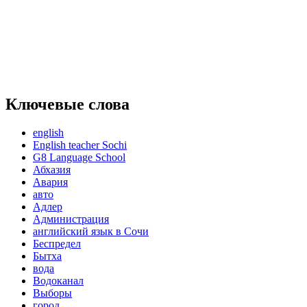
Ключевые слова
english
English teacher Sochi
G8 Language School
Абхазия
Авария
авто
Адлер
Администрация
английский язык в Сочи
Беспредел
Бытха
вода
Водоканал
Выборы
город