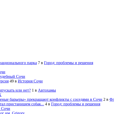
 национального парка
7
в
Город: проблемы и решения
очи
удебный Сочи
ерсия
49
в
История Сочи
опускать или нет?
1
в
Автохамы
Х
леные барьеры» прекращают конфликты с соседями в Сочи
2
в
Фл
ал пристанищем собак...
4
в
Город: проблемы и решения
 Сочи
ог им. Grigory