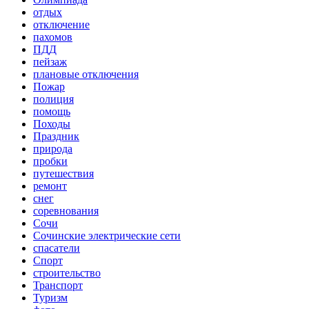
отдых
отключение
пахомов
ПДД
пейзаж
плановые отключения
Пожар
полиция
помощь
Походы
Праздник
природа
пробки
путешествия
ремонт
снег
соревнования
Сочи
Сочинские электрические сети
спасатели
Спорт
строительство
Транспорт
Туризм