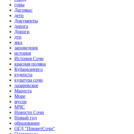
горы
Дагомыс
дети
Документы
дорога
Дороги
дтп
жкх
заповедник
история
История Сочи
красная поляна
Кубаньэнерго
кудепста
культура сочи
лазаревское
Мацеста
Море
мусор
МЧС
Новости Сочи
Новый год
образование
ОГД "ПриветСочи"
Олимпиада