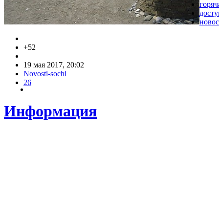
горяч
досту
новос
+52
19 мая 2017, 20:02
Novosti-sochi
26
Информация