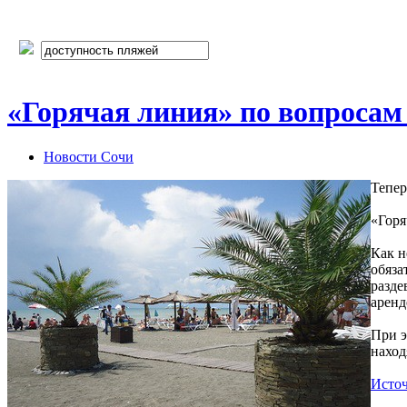
«Горячая линия» по вопроса
Новости Сочи
Тепер
«Горя
Как н
обяза
разде
аренд
При э
наход
Исто