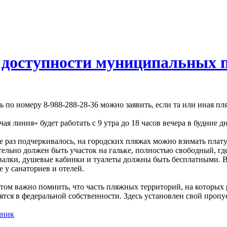
м доступности муниципальных 
ь по номеру 8-988-288-28-36 можно заявить, если та или иная п
чая линия» будет работать с 9 утра до 18 часов вечера в будние д
е раз подчеркивалось, на городских пляжах можно взимать плату
тельно должен быть участок на гальке, полностью свободный, г
валки, душевые кабинки и туалеты должны быть бесплатными. В
е у санаториев и отелей.
том важно помнить, что часть пляжных территорий, на котор
ятся в федеральной собственности. Здесь установлен свой проп
чник