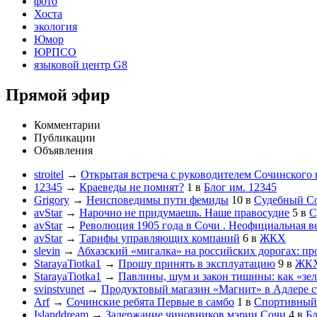
фото
Хоста
экология
Юмор
ЮРПСО
языковой центр G8
Прямой эфир
Комментарии
Публикации
Объявления
stroitel
→
Открытая встреча с руководителем Сочинского
12345
→
Краеведы не помнят?
1
в
Блог им. 12345
Grigory
→
Неисповедимы пути фемиды
10
в
Судебный С
avStar
→
Нарочно не придумаешь. Наше правосудие
5
в
С
avStar
→
Революция 1905 года в Сочи . Неофициальная в
avStar
→
Тарифы управляющих компаний
6
в
ЖКХ
slevin
→
Абхазский «мигалка» на российских дорогах: пр
StarayaTiotka1
→
Прошу принять в эксплуатацию
9
в
ЖК
StarayaTiotka1
→
Павлины, шум и закон тишины: как «зе
svinstvunet
→
Продуктовый магазин «Магнит» в Адлере ст
Arf
→
Сочинские ребята Первые в самбо
1
в
Спортивный
Islanddream
→
Задержание чиновников мэрии Сочи
4
в
Бл