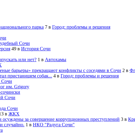
 национального парка
7
в
Город: проблемы и решения
очи
удебный Сочи
ерсия
49
в
История Сочи
опускать или нет?
1
в
Автохамы
Х
леные барьеры» прекращают конфликты с соседями в Сочи
2
в
Фл
ал пристанищем собак...
4
в
Город: проблемы и решения
 Сочи
ог им. Grigory
-cочински
й Сочи
ода Сочи
13
в
ЖКХ
 осуждены за совершение коррупционных преступлений
3
в
Кр
и случайно.
1
в
НКО "Радуга Сочи"
va