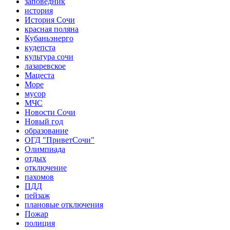
заповедник
история
История Сочи
красная поляна
Кубаньэнерго
кудепста
культура сочи
лазаревское
Мацеста
Море
мусор
МЧС
Новости Сочи
Новый год
образование
ОГД "ПриветСочи"
Олимпиада
отдых
отключение
пахомов
ПДД
пейзаж
плановые отключения
Пожар
полиция