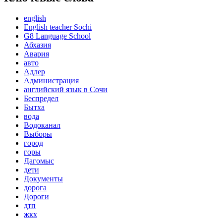
english
English teacher Sochi
G8 Language School
Абхазия
Авария
авто
Адлер
Администрация
английский язык в Сочи
Беспредел
Бытха
вода
Водоканал
Выборы
город
горы
Дагомыс
дети
Документы
дорога
Дороги
дтп
жкх