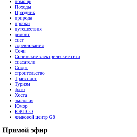
помощь
Походы
Праздник
природа
пробки
путешествия
ремонт
снег
соревнования
Сочи
Сочинские электрические сети
спасатели
Спорт
строительство
Транспорт
Туризм
фото
Хоста
экология
Юмор
ЮРПСО
языковой центр G8
Прямой эфир