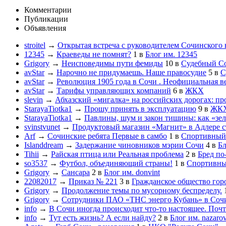
Комментарии
Публикации
Объявления
stroitel
→
Открытая встреча с руководителем Сочинского
12345
→
Краеведы не помнят?
1
в
Блог им. 12345
Grigory
→
Неисповедимы пути фемиды
10
в
Судебный С
avStar
→
Нарочно не придумаешь. Наше правосудие
5
в
С
avStar
→
Революция 1905 года в Сочи . Неофициальная в
avStar
→
Тарифы управляющих компаний
6
в
ЖКХ
slevin
→
Абхазский «мигалка» на российских дорогах: пр
StarayaTiotka1
→
Прошу принять в эксплуатацию
9
в
ЖК
StarayaTiotka1
→
Павлины, шум и закон тишины: как «зе
svinstvunet
→
Продуктовый магазин «Магнит» в Адлере ст
Arf
→
Сочинские ребята Первые в самбо
1
в
Спортивный
Islanddream
→
Задержание чиновников мэрии Сочи
4
в
Бл
Tihii
→
Райская птица или Реальная проблема
2
в
Бред по
so3537
→
Футбол, объединяющий страны!
1
в
Спортивны
Grigory
→
Сансара
2
в
Блог им. donvint
22082017
→
Приказ № 221
3
в
Гражданское общество гор
Grigory
→
Продолжение темы по мусорному беспределу.
Grigory
→
Сотрудники ПАО «ТНС энерго Кубань» в Сочи
info
→
В Сочи иногда происходит что-то настоящее. Почт
info
→
Тут есть жизнь? А если найду?
2
в
Блог им. nazaro