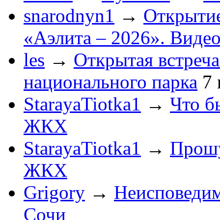
snarodnyn1
→
Открытие
«Аэлита – 2026». Видео
les
→
Открытая встреча
национального парка
7
StarayaTiotka1
→
Что б
ЖКХ
StarayaTiotka1
→
Прошу
ЖКХ
Grigory
→
Неисповеди
Сочи