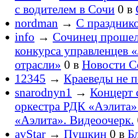
с водителем в Сочи
0
в
nordman
→
С праздник
info
→
Сочинец прошел
конкурса управленцев 
отрасли»
0
в
Новости С
12345
→
Краеведы не 
snarodnyn1
→
Концерт 
оркестра РДК «Аэлита
«Аэлита». Видеоочерк.
avStar
→
Пушкин
0
в
Бл