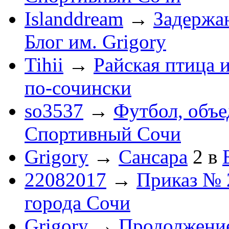
Islanddream
→
Задержа
Блог им. Grigory
Tihii
→
Райская птица 
по-cочински
so3537
→
Футбол, объ
Спортивный Сочи
Grigory
→
Сансара
2
в
22082017
→
Приказ № 
города Сочи
Grigory
→
Продолжени