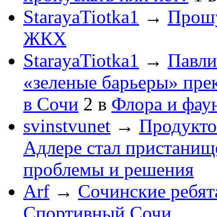
StarayaTiotka1
→
Прошу
ЖКХ
StarayaTiotka1
→
Павли
«зеленые барьеры» пре
в Сочи
2
в
Флора и фау
svinstvunet
→
Продукто
Адлере стал пристанище
проблемы и решения
Arf
→
Сочинские ребят
Спортивный Сочи