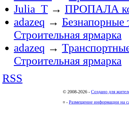
Julia_T
→
ПРОПАЛА к
adazeq
→
Безнапорные 
Строительная ярмарка
adazeq
→
Транспортные
Строительная ярмарка
RSS
© 2008-2026
-
Создано для жител
¤
-
Размещение информации на с