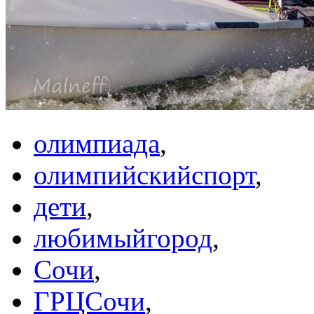
олимпиада
,
олимпийскийспорт
,
дети
,
любимыйгород
,
Сочи
,
ГРЦСочи
,