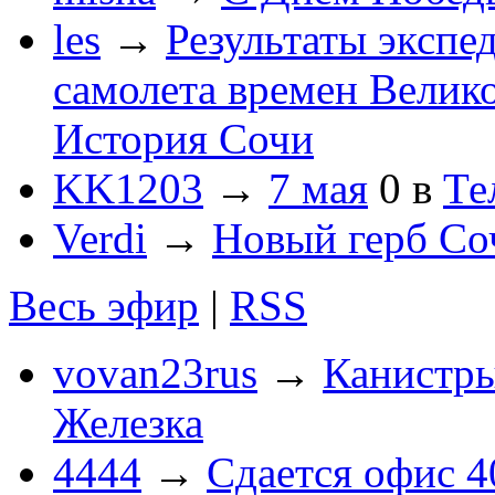
les
→
Результаты экспе
самолета времен Велик
История Сочи
KK1203
→
7 мая
0
в
Те
Verdi
→
Новый герб Со
Весь эфир
|
RSS
vovan23rus
→
Канистры
Железка
4444
→
Сдается офис 4