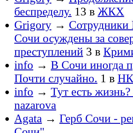
беспределу.
13
в
ЖКХ
Grigory
→
Сотрудники 
Сочи осуждены за сов
преступлений
3
в
Крим
info
→
В Сочи иногда п
Почти случайно.
1
в
НК
info
→
Тут есть жизнь?
nazarova
Agata
→
Герб Сочи - р
Сочи"