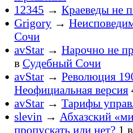
12345
→
Краеведы не 
Grigory
→
Неисповеди
Сочи
avStar
→
Нарочно не п
в
Судебный Сочи
avStar
→
Революция 190
Неофициальная версия
avStar
→
Тарифы упра
slevin
→
Абхазский «ми
пропускать или нет?
1