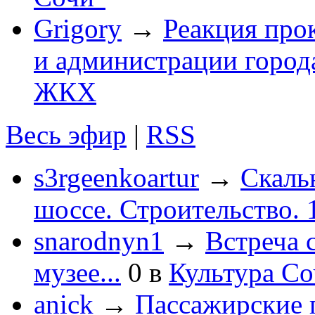
Grigory
→
Реакция про
и администрации город
ЖКХ
Весь эфир
|
RSS
s3rgeenkoartur
→
Скаль
шоссе. Строительство. 
snarodnyn1
→
Встреча 
музее...
0
в
Культура С
anick
→
Пассажирские п