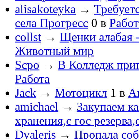
alisakoteyka
→
Требует
села Прогресс
0
в
Работ
collst
→
Щенки алабая -
Животный мир
Scpo
→
В Колледж при
Работа
Jack
→
Мотоцикл
1
в
А
amichael
→
Закупаем к
хранения,с гос резерва,
Dvaleris
→
Пропала соб