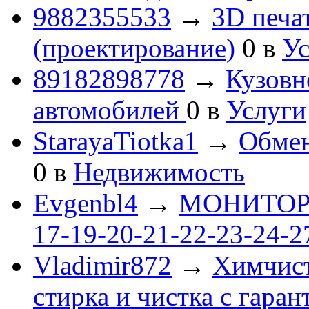
9882355533
→
3D печа
(проектирование)
0
в
Ус
89182898778
→
Кузовн
автомобилей
0
в
Услуги
StarayaTiotka1
→
Обмен
0
в
Недвижимость
Evgenbl4
→
МОНИТОРЫ 
17-19-20-21-22-23-24-
Vladimir872
→
Химчист
стирка и чистка с гаран