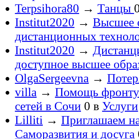
Terpsihora80
→
Танцы
Institut2020
→
Высшее 
дистанционных технол
Institut2020
→
Дистанц
доступное высшее обра
OlgaSergeevna
→
Потеря
villa
→
Помощь фронту
сетей в Сочи
0
в
Услуги
Lilliti
→
Приглашаем на
Саморазвития и досуга