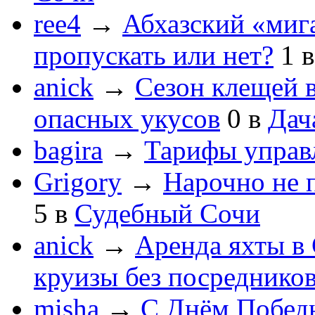
ree4
→
Абхазский «мига
пропускать или нет?
1
anick
→
Сезон клещей в
опасных укусов
0
в
Дач
bagira
→
Тарифы управ
Grigory
→
Нарочно не 
5
в
Судебный Сочи
anick
→
Аренда яхты в 
круизы без посреднико
misha
→
С Днём Побед