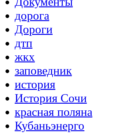
Документы
дорога
Дороги
дтп
жкх
заповедник
история
История Сочи
красная поляна
Кубаньэнерго