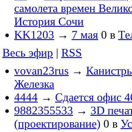
самолета времен Велик
История Сочи
KK1203
→
7 мая
0
в
Те
Весь эфир
|
RSS
vovan23rus
→
Канистры
Железка
4444
→
Сдается офис 4
9882355533
→
3D печа
(проектирование)
0
в
Ус