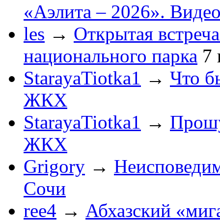
«Аэлита – 2026». Видео
les
→
Открытая встреча
национального парка
7
StarayaTiotka1
→
Что б
ЖКХ
StarayaTiotka1
→
Прошу
ЖКХ
Grigory
→
Неисповеди
Сочи
ree4
→
Абхазский «мига