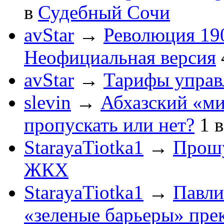
в
Судебный Сочи
avStar
→
Революция 190
Неофициальная версия
avStar
→
Тарифы упра
slevin
→
Абхазский «ми
пропускать или нет?
1
StarayaTiotka1
→
Прошу
ЖКХ
StarayaTiotka1
→
Павли
«зеленые барьеры» пре