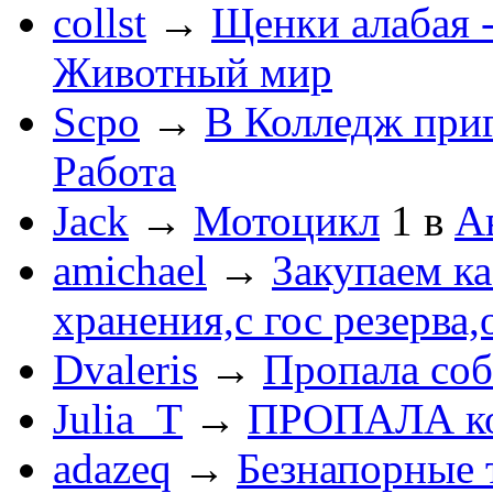
collst
→
Щенки алабая -
Животный мир
Scpo
→
В Колледж при
Работа
Jack
→
Мотоцикл
1
в
А
amichael
→
Закупаем к
хранения,с гос резерва,
Dvaleris
→
Пропала соб
Julia_T
→
ПРОПАЛА к
adazeq
→
Безнапорные 