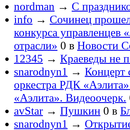
nordman
→
С праздник
info
→
Сочинец прошел
конкурса управленцев 
отрасли»
0
в
Новости С
12345
→
Краеведы не 
snarodnyn1
→
Концерт 
оркестра РДК «Аэлита
«Аэлита». Видеоочерк.
avStar
→
Пушкин
0
в
Бл
snarodnyn1
→
Открытие