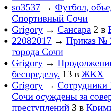
so3537
→
Футбол, объ
Спортивный Сочи
Grigory
→
Сансара
2
в
22082017
→
Приказ № 
города Сочи
Grigory
→
Продолжени
беспределу.
13
в
ЖКХ
Grigory
→
Сотрудники 
Сочи осуждены за сов
преступлений
3
в
Крим