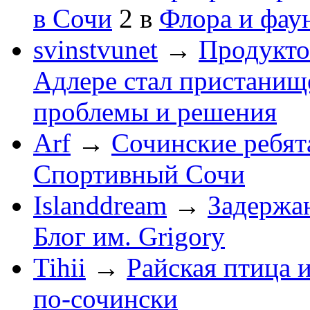
в Сочи
2
в
Флора и фау
svinstvunet
→
Продукто
Адлере стал пристанище
проблемы и решения
Arf
→
Сочинские ребят
Спортивный Сочи
Islanddream
→
Задержа
Блог им. Grigory
Tihii
→
Райская птица 
по-cочински