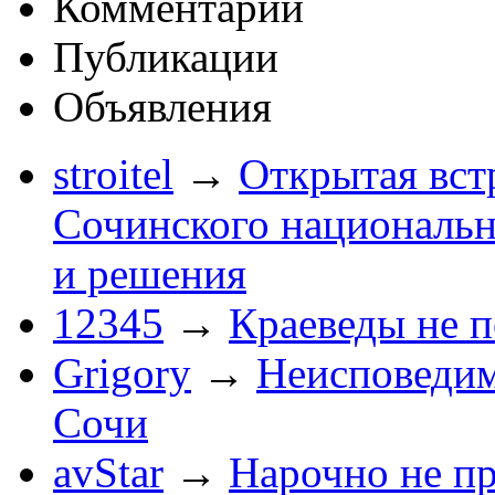
Комментарии
Публикации
Объявления
stroitel
→
Открытая вст
Сочинского национальн
и решения
12345
→
Краеведы не 
Grigory
→
Неисповеди
Сочи
avStar
→
Нарочно не п