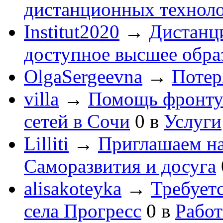
дистанционных технол
Institut2020
→
Дистанц
доступное высшее обра
OlgaSergeevna
→
Потеря
villa
→
Помощь фронту
сетей в Сочи
0
в
Услуги
Lilliti
→
Приглашаем на
Саморазвития и досуга
alisakoteyka
→
Требует
села Прогресс
0
в
Работ