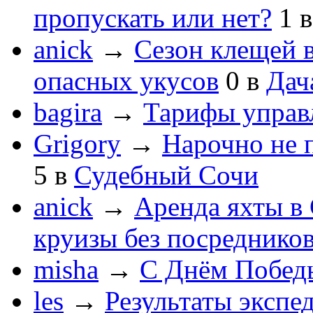
пропускать или нет?
1
anick
→
Сезон клещей в
опасных укусов
0
в
Дач
bagira
→
Тарифы управ
Grigory
→
Нарочно не 
5
в
Судебный Сочи
anick
→
Аренда яхты в 
круизы без посреднико
misha
→
С Днём Побед
les
→
Результаты экспе