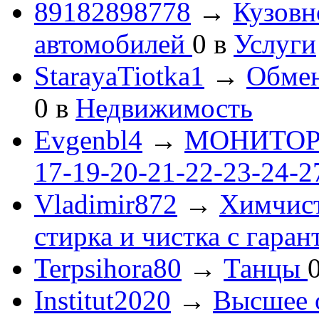
89182898778
→
Кузовн
автомобилей
0
в
Услуги
StarayaTiotka1
→
Обмен
0
в
Недвижимость
Evgenbl4
→
МОНИТОРЫ 
17-19-20-21-22-23-24-
Vladimir872
→
Химчист
стирка и чистка с гаран
Terpsihora80
→
Танцы
Institut2020
→
Высшее 