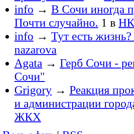
info
→
В Сочи иногда п
Почти случайно.
1
в
НК
info
→
Тут есть жизнь?
nazarova
Agata
→
Герб Сочи - р
Сочи"
Grigory
→
Реакция про
и администрации город
ЖКХ