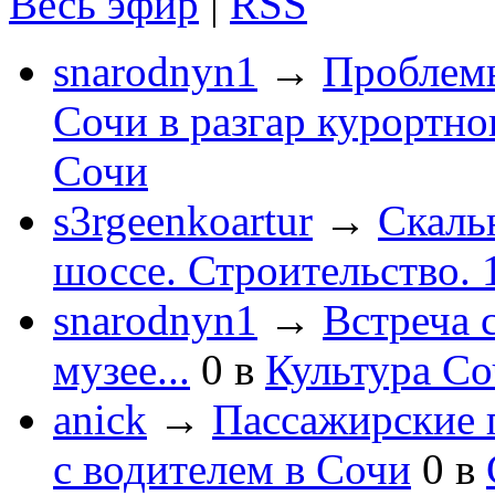
Весь эфир
|
RSS
snarodnyn1
→
Проблемы
Сочи в разгар курортног
Сочи
s3rgeenkoartur
→
Скаль
шоссе. Строительство. 
snarodnyn1
→
Встреча 
музее...
0
в
Культура С
anick
→
Пассажирские п
с водителем в Сочи
0
в