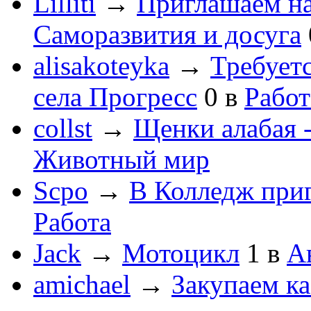
Lilliti
→
Приглашаем на
Саморазвития и досуга
alisakoteyka
→
Требует
села Прогресс
0
в
Работ
collst
→
Щенки алабая -
Животный мир
Scpo
→
В Колледж при
Работа
Jack
→
Мотоцикл
1
в
А
amichael
→
Закупаем к