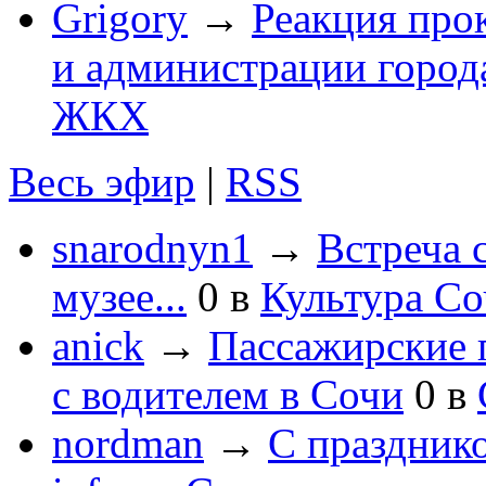
Grigory
→
Реакция про
и администрации город
ЖКХ
Весь эфир
|
RSS
snarodnyn1
→
Встреча 
музее...
0
в
Культура С
anick
→
Пассажирские п
с водителем в Сочи
0
в
nordman
→
С праздник