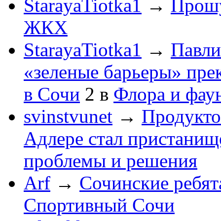
StarayaTiotka1
→
Прошу
ЖКХ
StarayaTiotka1
→
Павли
«зеленые барьеры» пре
в Сочи
2
в
Флора и фау
svinstvunet
→
Продукто
Адлере стал пристанище
проблемы и решения
Arf
→
Сочинские ребят
Спортивный Сочи