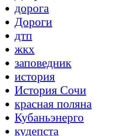
дорога
Дороги
дтп
жкх
заповедник
история
История Сочи
красная поляна
Кубаньэнерго
кудепста