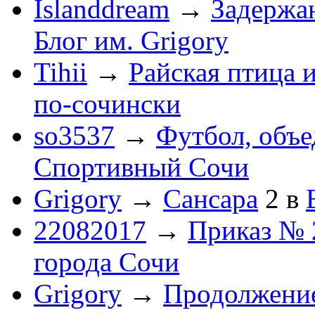
Islanddream
→
Задержа
Блог им. Grigory
Tihii
→
Райская птица 
по-cочински
so3537
→
Футбол, объ
Спортивный Сочи
Grigory
→
Сансара
2
в
22082017
→
Приказ № 
города Сочи
Grigory
→
Продолжени