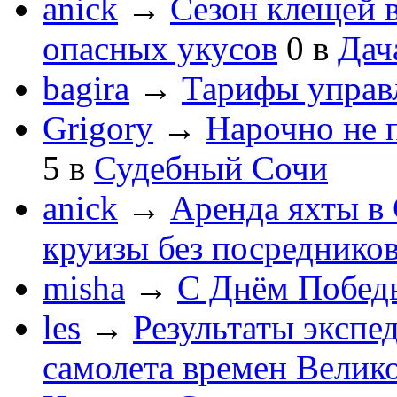
anick
→
Сезон клещей в
опасных укусов
0
в
Дач
bagira
→
Тарифы управ
Grigory
→
Нарочно не 
5
в
Судебный Сочи
anick
→
Аренда яхты в 
круизы без посреднико
misha
→
С Днём Побед
les
→
Результаты экспе
самолета времен Велик