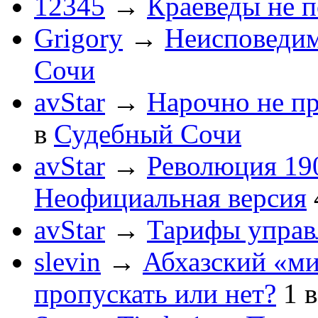
12345
→
Краеведы не 
Grigory
→
Неисповеди
Сочи
avStar
→
Нарочно не п
в
Судебный Сочи
avStar
→
Революция 190
Неофициальная версия
avStar
→
Тарифы упра
slevin
→
Абхазский «ми
пропускать или нет?
1