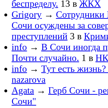
беспределу.
13
в
ЖКХ
Grigory
→
Сотрудники 
Сочи осуждены за сов
преступлений
3
в
Крим
info
→
В Сочи иногда п
Почти случайно.
1
в
НК
info
→
Тут есть жизнь?
nazarova
Agata
→
Герб Сочи - р
Сочи"