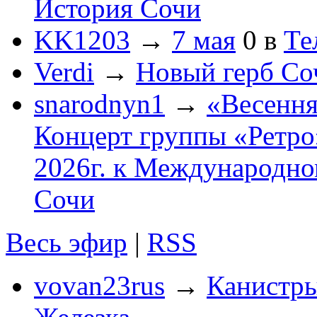
История Сочи
KK1203
→
7 мая
0
в
Те
Verdi
→
Новый герб Со
snarodnyn1
→
«Весення
Концерт группы «Ретро»
2026г. к Международно
Сочи
Весь эфир
|
RSS
vovan23rus
→
Канистры