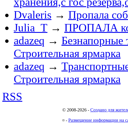
хранения,с гос резерва,
Dvaleris
→
Пропала соб
Julia_T
→
ПРОПАЛА к
adazeq
→
Безнапорные 
Строительная ярмарка
adazeq
→
Транспортные
Строительная ярмарка
RSS
© 2008-2026
-
Создано для жител
¤
-
Размещение информации на с