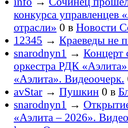
info
→
Сочинец прошел
конкурса управленцев 
отрасли»
0
в
Новости С
12345
→
Краеведы не 
snarodnyn1
→
Концерт 
оркестра РДК «Аэлита
«Аэлита». Видеоочерк.
avStar
→
Пушкин
0
в
Бл
snarodnyn1
→
Открытие
«Аэлита – 2026». Видео