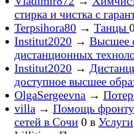
Vladimir872
→
Химчист
стирка и чистка с гаран
Terpsihora80
→
Танцы
Institut2020
→
Высшее 
дистанционных технол
Institut2020
→
Дистанц
доступное высшее обра
OlgaSergeevna
→
Потеря
villa
→
Помощь фронту
сетей в Сочи
0
в
Услуги