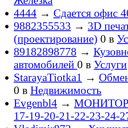
Железка
4444
→
Сдается офис 4
9882355533
→
3D печа
(проектирование)
0
в
Ус
89182898778
→
Кузовн
автомобилей
0
в
Услуги
StarayaTiotka1
→
Обмен
0
в
Недвижимость
Evgenbl4
→
МОНИТОРЫ 
17-19-20-21-22-23-24-