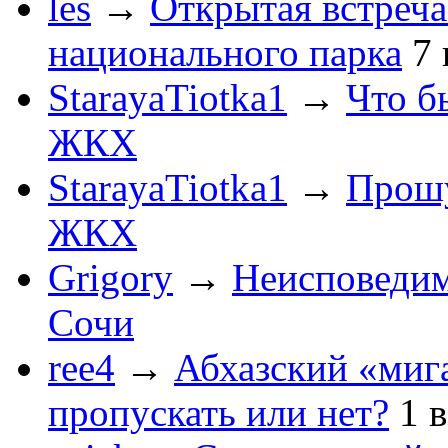
les
→
Открытая встреча
национального парка
7
StarayaTiotka1
→
Что б
ЖКХ
StarayaTiotka1
→
Прошу
ЖКХ
Grigory
→
Неисповеди
Сочи
ree4
→
Абхазский «мига
пропускать или нет?
1