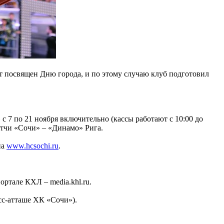
ет посвящен Дню города, и по этому случаю клуб подготовил
 7 по 21 ноября включительно (кассы работают с 10:00 до
атчи «Сочи» – «Динамо» Рига.
на
www.hcsochi.ru
.
ртале КХЛ – media.khl.ru.
сс-атташе ХК «Сочи»).