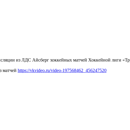
ансляции из ЛДС Айсберг хоккейных матчей Хоккейной лиги «Тр
из матчей
https://vkvideo.ru/video-197568462_456247520