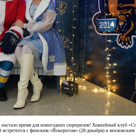
что настало время для новогодних сюрпризов! Хоккейный клуб «С
 встретится с финским «Йокеритом» (28 декабря) и московским 