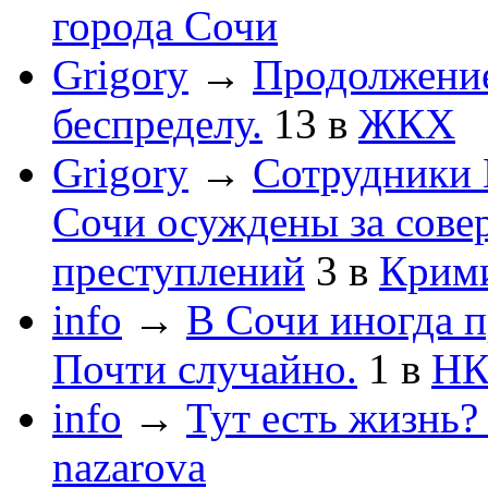
города Сочи
Grigory
→
Продолжени
беспределу.
13
в
ЖКХ
Grigory
→
Сотрудники 
Сочи осуждены за сов
преступлений
3
в
Крим
info
→
В Сочи иногда п
Почти случайно.
1
в
НК
info
→
Тут есть жизнь?
nazarova