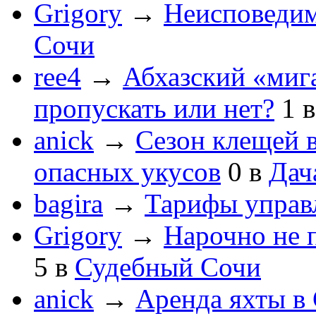
Grigory
→
Неисповеди
Сочи
ree4
→
Абхазский «мига
пропускать или нет?
1
anick
→
Сезон клещей в
опасных укусов
0
в
Дач
bagira
→
Тарифы управ
Grigory
→
Нарочно не 
5
в
Судебный Сочи
anick
→
Аренда яхты в 