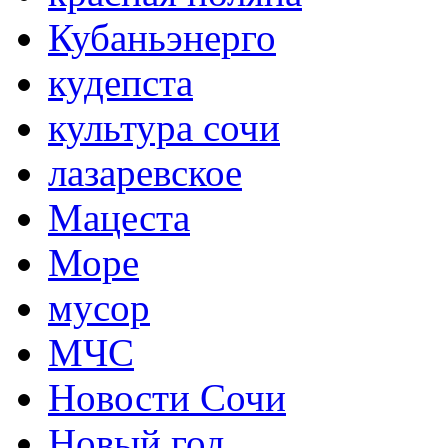
Кубаньэнерго
кудепста
культура сочи
лазаревское
Мацеста
Море
мусор
МЧС
Новости Сочи
Новый год