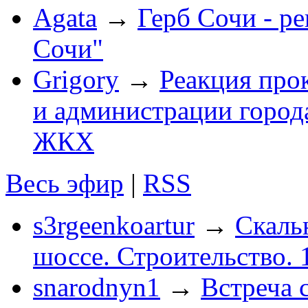
Agata
→
Герб Сочи - р
Сочи"
Grigory
→
Реакция про
и администрации город
ЖКХ
Весь эфир
|
RSS
s3rgeenkoartur
→
Скаль
шоссе. Строительство. 
snarodnyn1
→
Встреча 