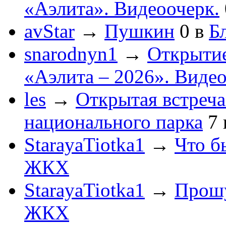
«Аэлита». Видеоочерк.
avStar
→
Пушкин
0
в
Бл
snarodnyn1
→
Открытие
«Аэлита – 2026». Видео
les
→
Открытая встреча
национального парка
7
StarayaTiotka1
→
Что б
ЖКХ
StarayaTiotka1
→
Прошу
ЖКХ