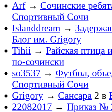
Arf
→
Сочинские ребят
Спортивный Сочи
Islanddream
→
Задержа
Блог им. Grigory
Tihii
→
Райская птица 
по-cочински
so3537
→
Футбол, объ
Спортивный Сочи
Grigory
→
Сансара
2
в
22082017
→
Приказ № 