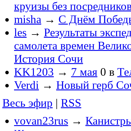
круизы без посреднико
misha
→
С Днём Побед
les
→
Результаты экспе
самолета времен Велик
История Сочи
KK1203
→
7 мая
0
в
Те
Verdi
→
Новый герб Со
Весь эфир
|
RSS
vovan23rus
→
Канистры