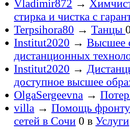
Vladimir872
→
Химчист
стирка и чистка с гаран
Terpsihora80
→
Танцы
Institut2020
→
Высшее 
дистанционных технол
Institut2020
→
Дистанц
доступное высшее обра
OlgaSergeevna
→
Потеря
villa
→
Помощь фронту
сетей в Сочи
0
в
Услуги