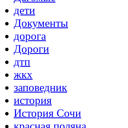
дети
Документы
дорога
Дороги
дтп
жкх
заповедник
история
История Сочи
красная поляна