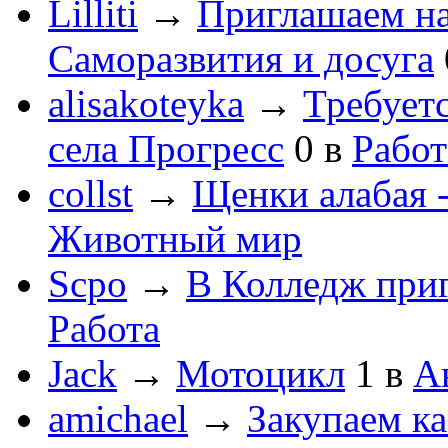
Lilliti
→
Приглашаем на
Саморазвития и досуга
alisakoteyka
→
Требует
села Прогресс
0
в
Работ
collst
→
Щенки алабая -
Животный мир
Scpo
→
В Колледж при
Работа
Jack
→
Мотоцикл
1
в
А
amichael
→
Закупаем к