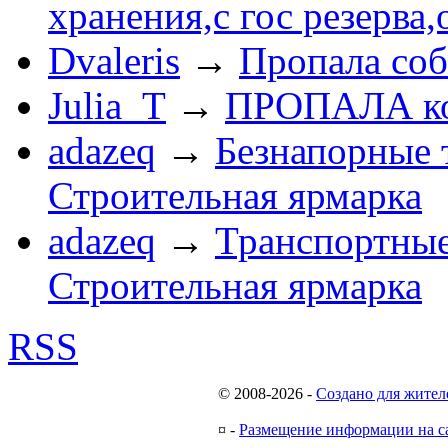
хранения,с гос резерва,
Dvaleris
→
Пропала соб
Julia_T
→
ПРОПАЛА к
adazeq
→
Безнапорные 
Строительная ярмарка
adazeq
→
Транспортные
Строительная ярмарка
RSS
© 2008-2026
-
Создано для жител
¤
-
Размещение информации на с