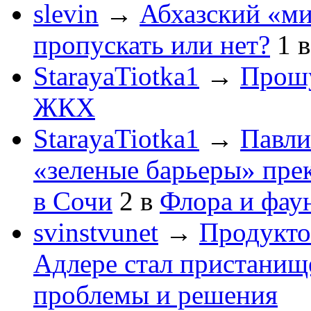
slevin
→
Абхазский «ми
пропускать или нет?
1
StarayaTiotka1
→
Прошу
ЖКХ
StarayaTiotka1
→
Павли
«зеленые барьеры» пре
в Сочи
2
в
Флора и фау
svinstvunet
→
Продукто
Адлере стал пристанище
проблемы и решения