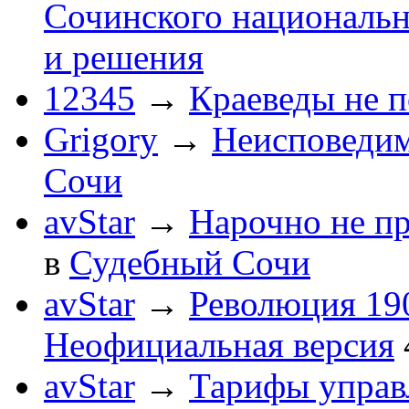
Сочинского национальн
и решения
12345
→
Краеведы не 
Grigory
→
Неисповеди
Сочи
avStar
→
Нарочно не п
в
Судебный Сочи
avStar
→
Революция 190
Неофициальная версия
avStar
→
Тарифы упра