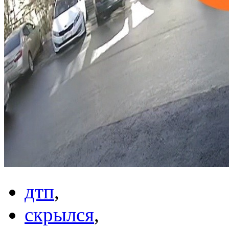
дтп
,
cкрылся
,