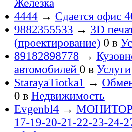
Железка
4444
→
Сдается офис 4
9882355533
→
3D печа
(проектирование)
0
в
Ус
89182898778
→
Кузовн
автомобилей
0
в
Услуги
StarayaTiotka1
→
Обмен
0
в
Недвижимость
Evgenbl4
→
МОНИТОРЫ 
17-19-20-21-22-23-24-