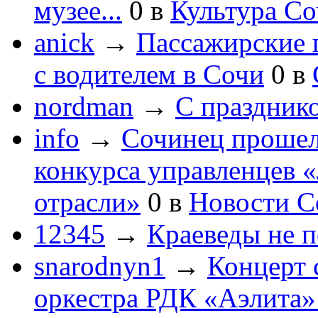
музее...
0
в
Культура С
anick
→
Пассажирские п
с водителем в Сочи
0
в
nordman
→
С праздник
info
→
Сочинец прошел
конкурса управленцев 
отрасли»
0
в
Новости С
12345
→
Краеведы не 
snarodnyn1
→
Концерт 
оркестра РДК «Аэлита