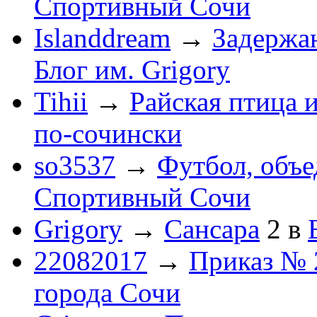
Спортивный Сочи
Islanddream
→
Задержа
Блог им. Grigory
Tihii
→
Райская птица 
по-cочински
so3537
→
Футбол, объ
Спортивный Сочи
Grigory
→
Сансара
2
в
22082017
→
Приказ № 
города Сочи