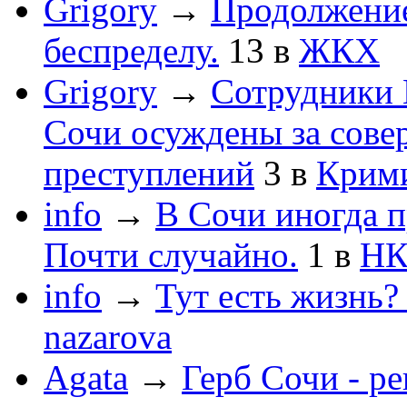
Grigory
→
Продолжени
беспределу.
13
в
ЖКХ
Grigory
→
Сотрудники 
Сочи осуждены за сов
преступлений
3
в
Крим
info
→
В Сочи иногда п
Почти случайно.
1
в
НК
info
→
Тут есть жизнь?
nazarova
Agata
→
Герб Сочи - р