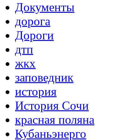
Документы
дорога
Дороги
дтп
жкх
заповедник
история
История Сочи
красная поляна
Кубаньэнерго