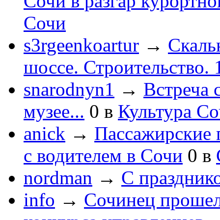
Сочи в разгар курортног
Сочи
s3rgeenkoartur
→
Скаль
шоссе. Строительство. 
snarodnyn1
→
Встреча 
музее...
0
в
Культура С
anick
→
Пассажирские п
с водителем в Сочи
0
в
nordman
→
С праздник
info
→
Сочинец прошел