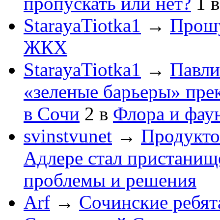
пропускать или нет?
1
StarayaTiotka1
→
Прошу
ЖКХ
StarayaTiotka1
→
Павли
«зеленые барьеры» пре
в Сочи
2
в
Флора и фау
svinstvunet
→
Продукто
Адлере стал пристанище
проблемы и решения
Arf
→
Сочинские ребят