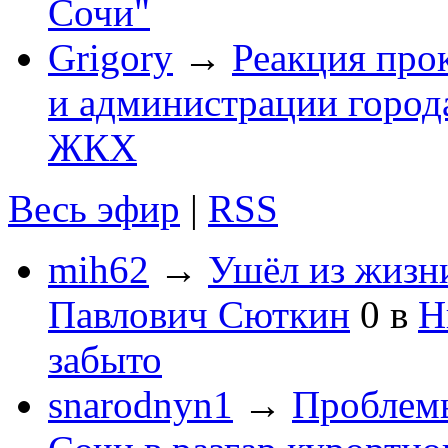
Сочи"
Grigory
→
Реакция про
и администрации город
ЖКХ
Весь эфир
|
RSS
mih62
→
Ушёл из жизн
Павлович Сюткин
0
в
Н
забыто
snarodnyn1
→
Проблемы