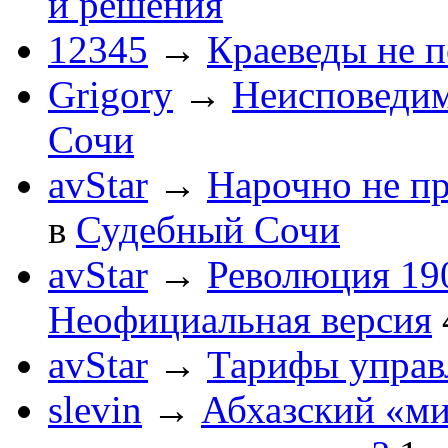
и решения
12345
→
Краеведы не 
Grigory
→
Неисповеди
Сочи
avStar
→
Нарочно не п
в
Судебный Сочи
avStar
→
Революция 190
Неофициальная версия
avStar
→
Тарифы упра
slevin
→
Абхазский «ми