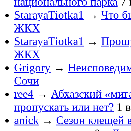
национального парка
7
StarayaTiotka1
→
Что б
ЖКХ
StarayaTiotka1
→
Прошу
ЖКХ
Grigory
→
Неисповеди
Сочи
ree4
→
Абхазский «мига
пропускать или нет?
1
anick
→
Сезон клещей в