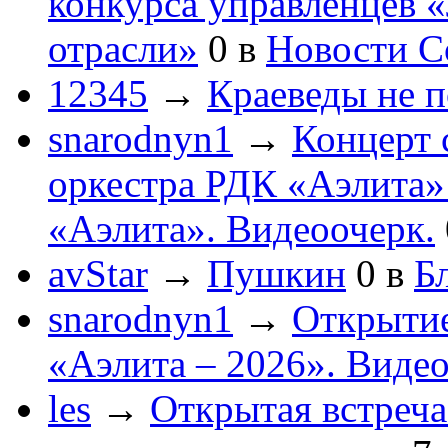
конкурса управленцев 
отрасли»
0
в
Новости С
12345
→
Краеведы не 
snarodnyn1
→
Концерт 
оркестра РДК «Аэлита
«Аэлита». Видеоочерк.
avStar
→
Пушкин
0
в
Бл
snarodnyn1
→
Открытие
«Аэлита – 2026». Видео
les
→
Открытая встреча