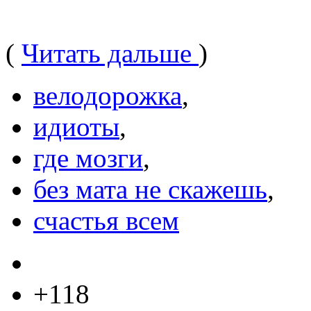
(
Читать дальше
)
велодорожка
,
идиоты
,
где мозги
,
без мата не скажешь
,
счастья всем
+118