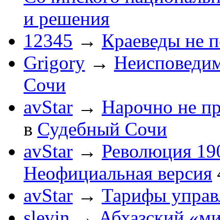
и решения
12345
→
Краеведы не 
Grigory
→
Неисповеди
Сочи
avStar
→
Нарочно не п
в
Судебный Сочи
avStar
→
Революция 190
Неофициальная версия
avStar
→
Тарифы упра
slevin
→
Абхазский «ми