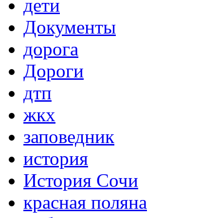
дети
Документы
дорога
Дороги
дтп
жкх
заповедник
история
История Сочи
красная поляна