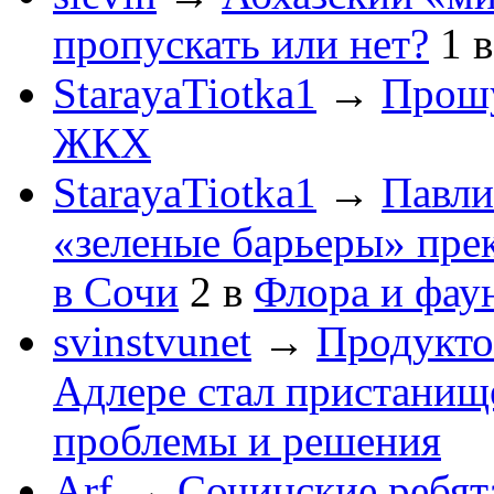
пропускать или нет?
1
StarayaTiotka1
→
Прошу
ЖКХ
StarayaTiotka1
→
Павли
«зеленые барьеры» пре
в Сочи
2
в
Флора и фау
svinstvunet
→
Продукто
Адлере стал пристанище
проблемы и решения
Arf
→
Сочинские ребят