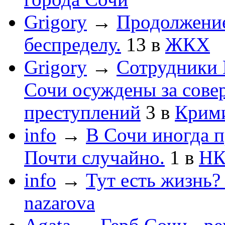
Grigory
→
Продолжени
беспределу.
13
в
ЖКХ
Grigory
→
Сотрудники 
Сочи осуждены за сов
преступлений
3
в
Крим
info
→
В Сочи иногда п
Почти случайно.
1
в
НК
info
→
Тут есть жизнь?
nazarova