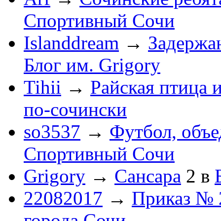
Спортивный Сочи
Islanddream
→
Задержа
Блог им. Grigory
Tihii
→
Райская птица 
по-cочински
so3537
→
Футбол, объ
Спортивный Сочи
Grigory
→
Сансара
2
в
22082017
→
Приказ № 
города Сочи