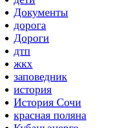
Документы
дорога
Дороги
дтп
жкх
заповедник
история
История Сочи
красная поляна
Кубаньэнерго