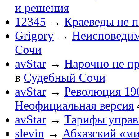
и решения
12345
→
Краеведы не 
Grigory
→
Неисповеди
Сочи
avStar
→
Нарочно не п
в
Судебный Сочи
avStar
→
Революция 190
Неофициальная версия
avStar
→
Тарифы упра
slevin
→
Абхазский «ми