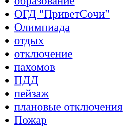
образование
ОГД "ПриветСочи"
Олимпиада
отдых
отключение
пахомов
ПДД
пейзаж
плановые отключения
Пожар