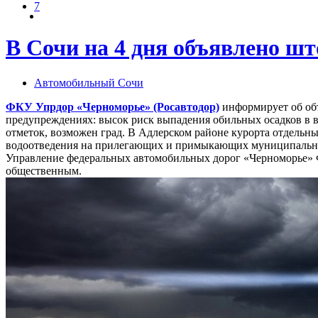
7
В Сочи на 4 дня объявлено ш
Автомобильный Сочи
ФКУ Упрдор «Черноморье» (Росавтодор)
информирует об объ
предупреждениях: высок риск выпадения обильных осадков в в
отметок, возможен град. В Адлерском районе курорта отдельн
водоотведения на прилегающих и примыкающих муниципальных
Управление федеральных автомобильных дорог «Черноморье» Фед
общественным.