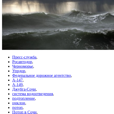
Пресс-служба
,
Росавтодор
,
Черноморье
,
Упрдор
,
Федеральное дорожное агентство
,
А-147
,
А-149
,
Джубга-Сочи
,
система водоотведения
,
подтопление
,
циклон
,
потоп
,
Потоп в Сочи
,