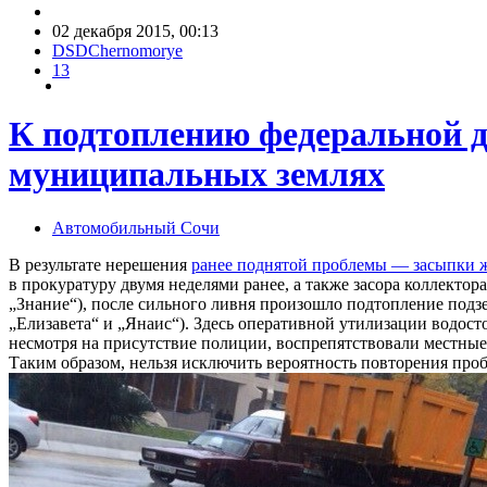
02 декабря 2015, 00:13
DSDChernomorye
13
К подтоплению федеральной д
муниципальных землях
Автомобильный Сочи
В результате нерешения
ранее поднятой проблемы — засыпки ж
в прокуратуру двумя неделями ранее, а также засора коллекто
„Знание“), после сильного ливня произошло подтопление подз
„Елизавета“ и „Янаис“). Здесь оперативной утилизации водос
несмотря на присутствие полиции, воспрепятствовали местные
Таким образом, нельзя исключить вероятность повторения про