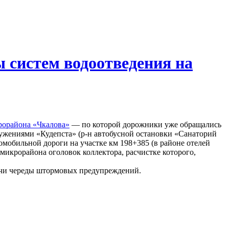
 систем водоотведения на
рорайона «Чкалова»
— по которой дорожники уже обращались
ружениями «Кудепста» (р-н автобусной остановки «Санаторий
омобильной дороги на участке км 198+385 (в районе отелей
микрорайона оголовок коллектора, расчистке которого,
Сочи череды штормовых предупреждений.