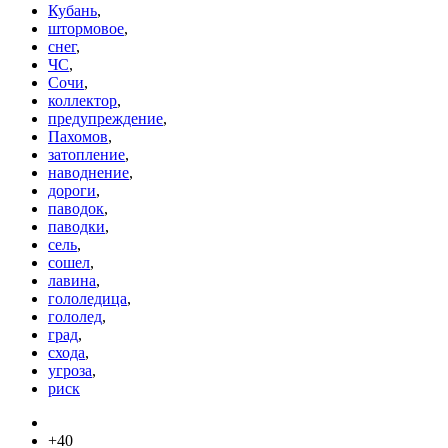
Кубань
,
штормовое
,
снег
,
ЧС
,
Сочи
,
коллектор
,
предупреждение
,
Пахомов
,
затопление
,
наводнение
,
дороги
,
паводок
,
паводки
,
сель
,
сошел
,
лавина
,
гололедица
,
гололед
,
град
,
схода
,
угроза
,
риск
+40