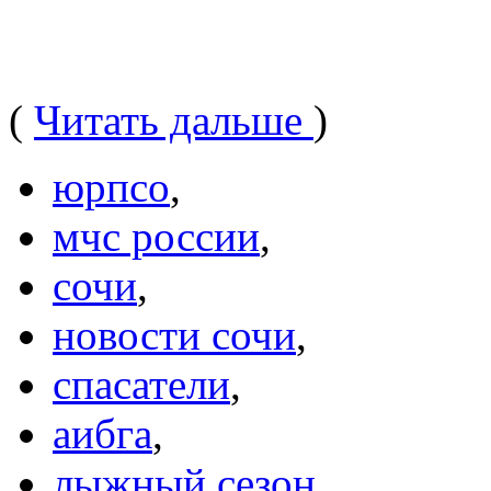
(
Читать дальше
)
юрпсо
,
мчс россии
,
сочи
,
новости сочи
,
спасатели
,
аибга
,
лыжный сезон