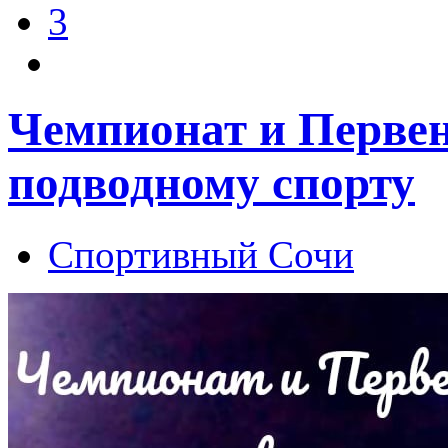
3
Чемпионат и Первен
подводному спорту
Спортивный Сочи