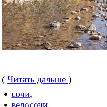
(
Читать дальше
)
сочи
,
велосочи
,