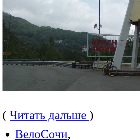
(
Читать дальше
)
ВелоСочи
,