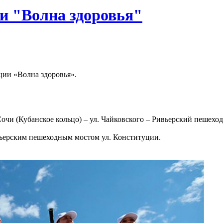
и "Волна здоровья"
ции «Волна здоровья».
Сочи (Кубанское кольцо) – ул. Чайковского – Ривьерский пешехо
вьерским пешеходным мостом ул. Конституции.