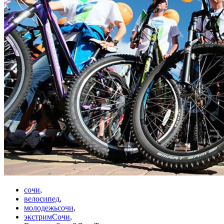
сочи
,
велосипед
,
молодежьсочи
,
экстримСочи
,