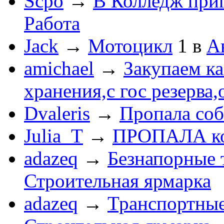
Scpo
→
В Колледж при
Работа
Jack
→
Мотоцикл
1
в
А
amichael
→
Закупаем к
хранения,с гос резерва,
Dvaleris
→
Пропала соб
Julia_T
→
ПРОПАЛА к
adazeq
→
Безнапорные 
Строительная ярмарка
adazeq
→
Транспортные