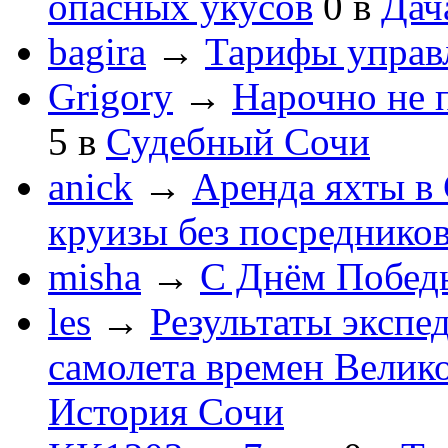
опасных укусов
0
в
Дач
bagira
→
Тарифы управ
Grigory
→
Нарочно не 
5
в
Судебный Сочи
anick
→
Аренда яхты в 
круизы без посреднико
misha
→
С Днём Побед
les
→
Результаты экспе
самолета времен Велик
История Сочи