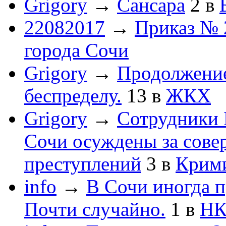
Grigory
→
Сансара
2
в
22082017
→
Приказ № 
города Сочи
Grigory
→
Продолжени
беспределу.
13
в
ЖКХ
Grigory
→
Сотрудники 
Сочи осуждены за сов
преступлений
3
в
Крим
info
→
В Сочи иногда п
Почти случайно.
1
в
НК