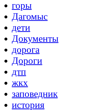
горы
Дагомыс
дети
Документы
дорога
Дороги
дтп
жкх
заповедник
история