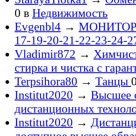
0
в
Недвижимость
Evgenbl4
→
МОНИТОРЫ 
17-19-20-21-22-23-24-
Vladimir872
→
Химчист
стирка и чистка с гаран
Terpsihora80
→
Танцы
Institut2020
→
Высшее 
дистанционных технол
Institut2020
→
Дистанц
доступное высшее обра