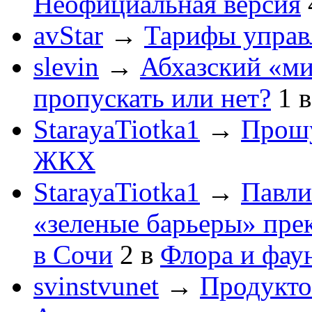
Неофициальная версия
avStar
→
Тарифы упра
slevin
→
Абхазский «ми
пропускать или нет?
1
StarayaTiotka1
→
Прошу
ЖКХ
StarayaTiotka1
→
Павли
«зеленые барьеры» пре
в Сочи
2
в
Флора и фау
svinstvunet
→
Продукто