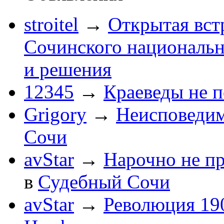
stroitel
→
Открытая вст
Сочинского национальн
и решения
12345
→
Краеведы не 
Grigory
→
Неисповеди
Сочи
avStar
→
Нарочно не п
в
Судебный Сочи
avStar
→
Революция 190