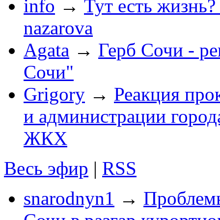
info
→
Тут есть жизнь?
nazarova
Agata
→
Герб Сочи - р
Сочи"
Grigory
→
Реакция про
и администрации город
ЖКХ
Весь эфир
|
RSS
snarodnyn1
→
Проблемы