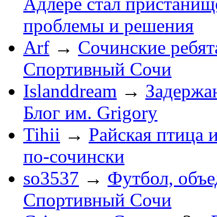
Адлере стал пристанище
проблемы и решения
Arf
→
Сочинские ребят
Спортивный Сочи
Islanddream
→
Задержа
Блог им. Grigory
Tihii
→
Райская птица 
по-cочински
so3537
→
Футбол, объ
Спортивный Сочи