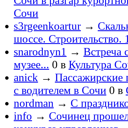
Сочи в разгар курортног
Сочи
s3rgeenkoartur
→
Скаль
шоссе. Строительство. 
snarodnyn1
→
Встреча 
музее...
0
в
Культура С
anick
→
Пассажирские п
с водителем в Сочи
0
в
nordman
→
С праздник
info
→
Сочинец прошел