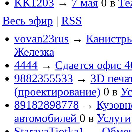
KK1203
→
7 мая
0
в
Те
Весь эфир
|
RSS
vovan23rus
→
Канистры
Железка
4444
→
Сдается офис 4
9882355533
→
3D печа
(проектирование)
0
в
Ус
89182898778
→
Кузовн
автомобилей
0
в
Услуги
StarayaTiotka1
→
Обмен