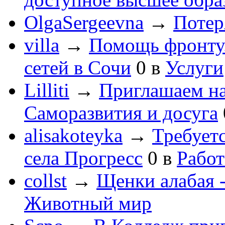
OlgaSergeevna
→
Потеря
villa
→
Помощь фронту
сетей в Сочи
0
в
Услуги
Lilliti
→
Приглашаем на
Саморазвития и досуга
alisakoteyka
→
Требует
села Прогресс
0
в
Работ
collst
→
Щенки алабая -
Животный мир