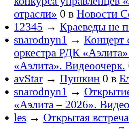
конкурса управленцев 
отрасли»
0
в
Новости С
12345
→
Краеведы не 
snarodnyn1
→
Концерт 
оркестра РДК «Аэлита
«Аэлита». Видеоочерк.
avStar
→
Пушкин
0
в
Бл
snarodnyn1
→
Открытие
«Аэлита – 2026». Видео
les
→
Открытая встреча