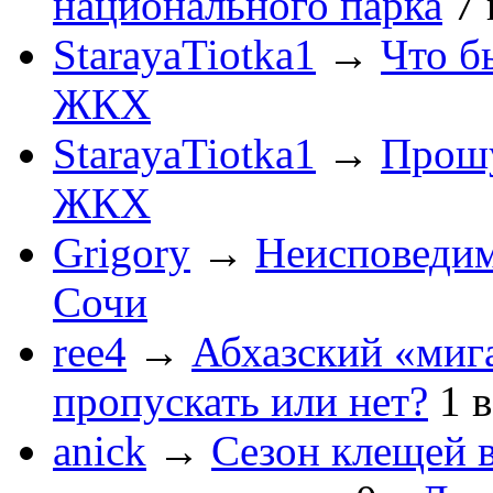
национального парка
7
StarayaTiotka1
→
Что б
ЖКХ
StarayaTiotka1
→
Прошу
ЖКХ
Grigory
→
Неисповеди
Сочи
ree4
→
Абхазский «мига
пропускать или нет?
1
anick
→
Сезон клещей в