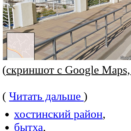
(
скриншот с Google Maps,
(
Читать дальше
)
хостинский район
,
бытха
,