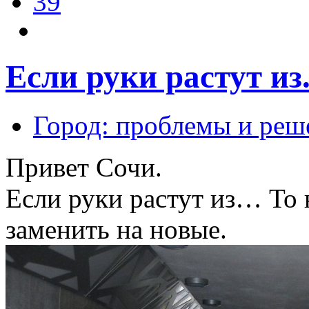
39
Если руки растут из.
Город: проблемы и реш
Привет Сочи.
Если руки растут из… То 
заменить на новые.