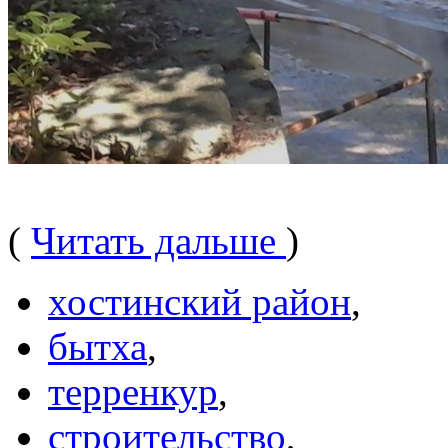
(
Читать дальше
)
хостинский район
,
бытха
,
терренкур
,
строительство
,