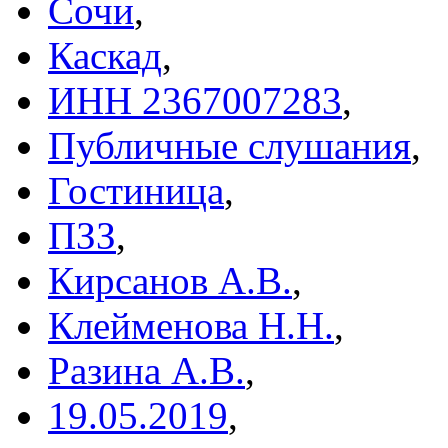
Сочи
,
Каскад
,
ИНН 2367007283
,
Публичные слушания
,
Гостиница
,
ПЗЗ
,
Кирсанов А.В.
,
Клейменова Н.Н.
,
Разина А.В.
,
19.05.2019
,