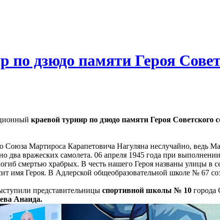
р по дзюдо памяти Героя Сове
иционный
краевой турнир по дзюдо памяти Героя Советского 
го Союза Мартироса Карапетовича Нагуляна неслучайно, ведь Ма
но два вражеских самолета. 06 апреля 1945 года при выполнени
погиб смертью храбрых. В честь нашего Героя названы улицы в се
ит имя Героя. В Адлерской общеобразовательной школе № 67 со
выступили представительницы
спортивной школы № 10
города 
ева Анаида.