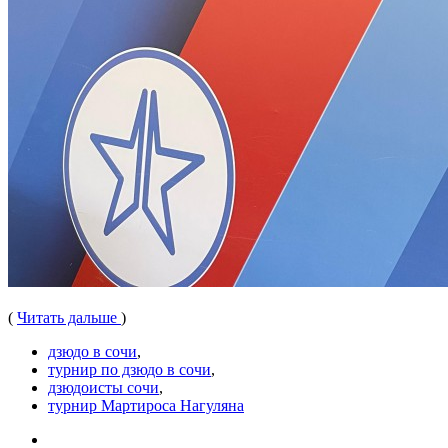
(
Читать дальше
)
дзюдо в сочи
,
турнир по дзюдо в сочи
,
дзюдоисты сочи
,
турнир Мартироса Нагуляна