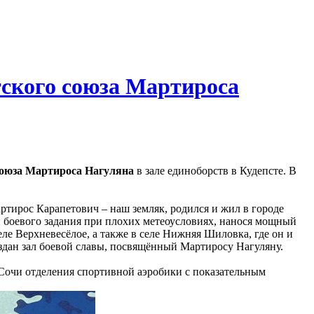
тского союза Мартироса
союза Мартироса Нагуляна
в зале единоборств в Кудепсте. В
ртирос Карапетович – наш земляк, родился и жил в городе
и боевого задания при плохих метеоусловиях, нанося мощный
ле Верхневесёлое, а также в селе Нижняя Шиловка, где он и
здан зал боевой славы, посвящённый Мартиросу Нагуляну.
Сочи отделения спортивной аэробики с показательным