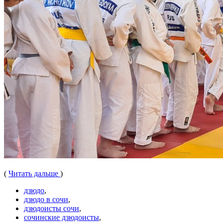
(
Читать дальше
)
дзюдо
,
дзюдо в сочи
,
дзюдоисты сочи
,
сочинские дзюдоисты
,