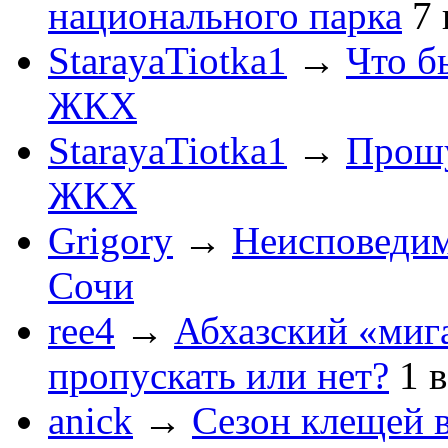
национального парка
7
StarayaTiotka1
→
Что б
ЖКХ
StarayaTiotka1
→
Прошу
ЖКХ
Grigory
→
Неисповеди
Сочи
ree4
→
Абхазский «мига
пропускать или нет?
1
anick
→
Сезон клещей в