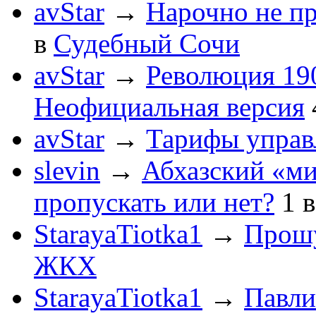
avStar
→
Нарочно не п
в
Судебный Сочи
avStar
→
Революция 190
Неофициальная версия
avStar
→
Тарифы упра
slevin
→
Абхазский «ми
пропускать или нет?
1
StarayaTiotka1
→
Прошу
ЖКХ
StarayaTiotka1
→
Павли