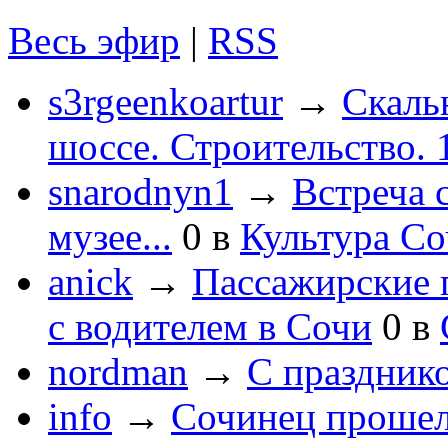
Весь эфир
|
RSS
s3rgeenkoartur
→
Скаль
шоссе. Строительство. 
snarodnyn1
→
Встреча 
музее...
0
в
Культура С
anick
→
Пассажирские п
с водителем в Сочи
0
в
nordman
→
С праздник
info
→
Сочинец прошел