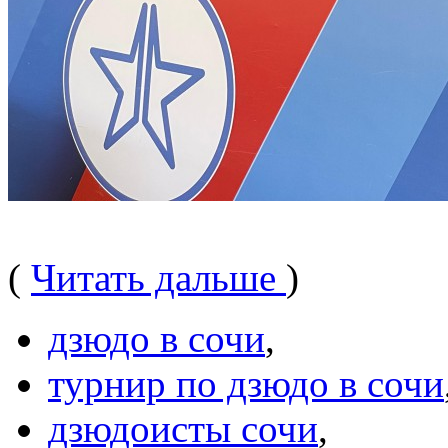
(
Читать дальше
)
дзюдо в сочи
,
турнир по дзюдо в сочи
дзюдоисты сочи
,