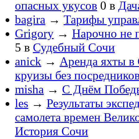
опасных укусов
0
в
Дач
bagira
→
Тарифы управ
Grigory
→
Нарочно не 
5
в
Судебный Сочи
anick
→
Аренда яхты в 
круизы без посреднико
misha
→
С Днём Побед
les
→
Результаты экспе
самолета времен Велик
История Сочи