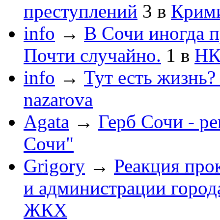
преступлений
3
в
Крим
info
→
В Сочи иногда п
Почти случайно.
1
в
НК
info
→
Тут есть жизнь?
nazarova
Agata
→
Герб Сочи - р
Сочи"
Grigory
→
Реакция про
и администрации город
ЖКХ