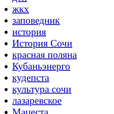
жкх
заповедник
история
История Сочи
красная поляна
Кубаньэнерго
кудепста
культура сочи
лазаревское
Мацеста