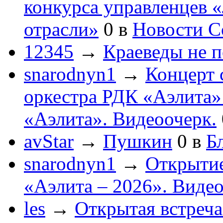
конкурса управленцев 
отрасли»
0
в
Новости С
12345
→
Краеведы не 
snarodnyn1
→
Концерт 
оркестра РДК «Аэлита
«Аэлита». Видеоочерк.
avStar
→
Пушкин
0
в
Бл
snarodnyn1
→
Открытие
«Аэлита – 2026». Видео
les
→
Открытая встреча