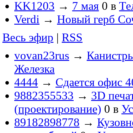
KK1203
→
7 мая
0
в
Те
Verdi
→
Новый герб Со
Весь эфир
|
RSS
vovan23rus
→
Канистры
Железка
4444
→
Сдается офис 4
9882355533
→
3D печа
(проектирование)
0
в
Ус
89182898778
→
Кузовн