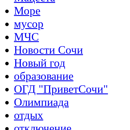
Море
мусор
МЧС
Новости Сочи
Новый год
образование
ОГД "ПриветСочи"
Олимпиада
отдых
отключение