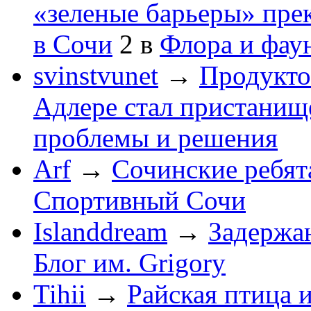
«зеленые барьеры» пре
в Сочи
2
в
Флора и фау
svinstvunet
→
Продукто
Адлере стал пристанище
проблемы и решения
Arf
→
Сочинские ребят
Спортивный Сочи
Islanddream
→
Задержа
Блог им. Grigory
Tihii
→
Райская птица 