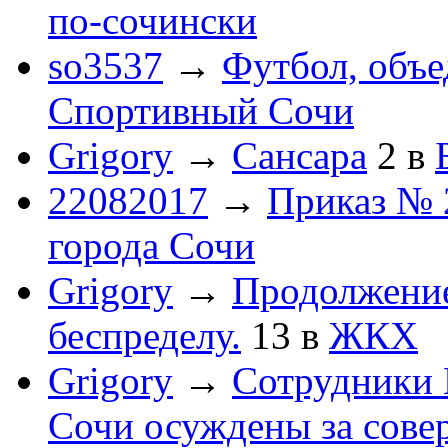
по-cочински
so3537
→
Футбол, объ
Спортивный Сочи
Grigory
→
Сансара
2
в
22082017
→
Приказ № 
города Сочи
Grigory
→
Продолжени
беспределу.
13
в
ЖКХ
Grigory
→
Сотрудники 
Сочи осуждены за сов