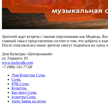
Зрителей ждет встреча с такими персонажами как Медведь, Вол
главный смысл представления состоит в том, что доброта и вз
После спектакля все юные зрители смогут подняться на сцену 
Дом Культуры «Центральный»
ул. Горького, 85
www.sochi-rdk.com
+7 (988) 141-77-69
Дом Культуры Сочи
,
Сочи
,
РДК Сочи
,
Культура
,
Биг-бенд Сочи
,
культура Сочи
,
театр Замок на песке