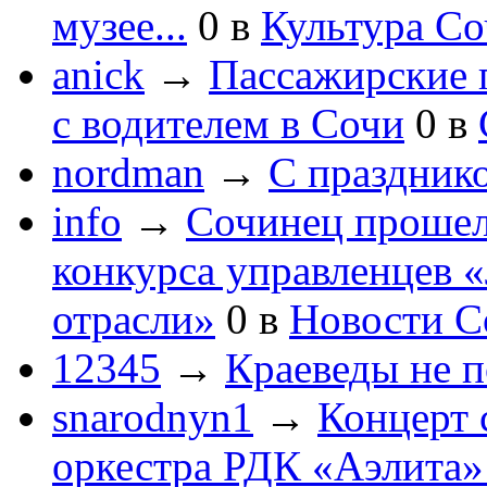
музее...
0
в
Культура С
anick
→
Пассажирские п
с водителем в Сочи
0
в
nordman
→
С праздник
info
→
Сочинец прошел
конкурса управленцев 
отрасли»
0
в
Новости С
12345
→
Краеведы не 
snarodnyn1
→
Концерт 
оркестра РДК «Аэлита