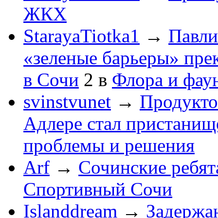
ЖКХ
StarayaTiotka1
→
Павли
«зеленые барьеры» пре
в Сочи
2
в
Флора и фау
svinstvunet
→
Продукто
Адлере стал пристанище
проблемы и решения
Arf
→
Сочинские ребят
Спортивный Сочи
Islanddream
→
Задержа