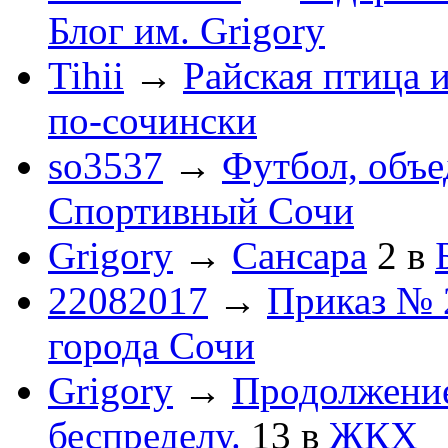
Блог им. Grigory
Tihii
→
Райская птица 
по-cочински
so3537
→
Футбол, объ
Спортивный Сочи
Grigory
→
Сансара
2
в
22082017
→
Приказ № 
города Сочи
Grigory
→
Продолжени
беспределу.
13
в
ЖКХ