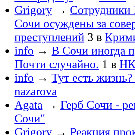
Grigory
→
Сотрудники 
Сочи осуждены за сов
преступлений
3
в
Крим
info
→
В Сочи иногда п
Почти случайно.
1
в
НК
info
→
Тут есть жизнь?
nazarova
Agata
→
Герб Сочи - р
Сочи"
Grigory
→
Реакция про