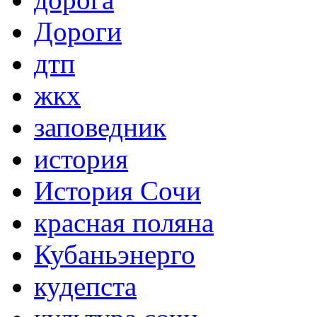
Дороги
дтп
жкх
заповедник
история
История Сочи
красная поляна
Кубаньэнерго
кудепста