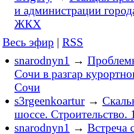
и администрации город
ЖКХ
Весь эфир
|
RSS
snarodnyn1
→
Проблемы
Сочи в разгар курортног
Сочи
s3rgeenkoartur
→
Скаль
шоссе. Строительство. 
snarodnyn1
→
Встреча 