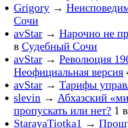
Grigory
→
Неисповеди
Сочи
avStar
→
Нарочно не п
в
Судебный Сочи
avStar
→
Революция 190
Неофициальная версия
avStar
→
Тарифы упра
slevin
→
Абхазский «ми
пропускать или нет?
1
StarayaTiotka1
→
Прошу