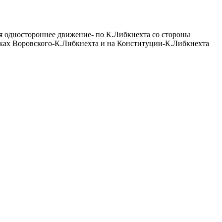
ся одностороннее движение- по К.Либкнехта со стороны
естках Воровского-К.Либкнехта и на Конституции-К.Либкнехта