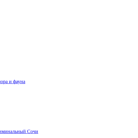
ора и фауна
иминальный Сочи