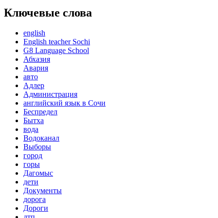
Ключевые слова
english
English teacher Sochi
G8 Language School
Абхазия
Авария
авто
Адлер
Администрация
английский язык в Сочи
Беспредел
Бытха
вода
Водоканал
Выборы
город
горы
Дагомыс
дети
Документы
дорога
Дороги
дтп