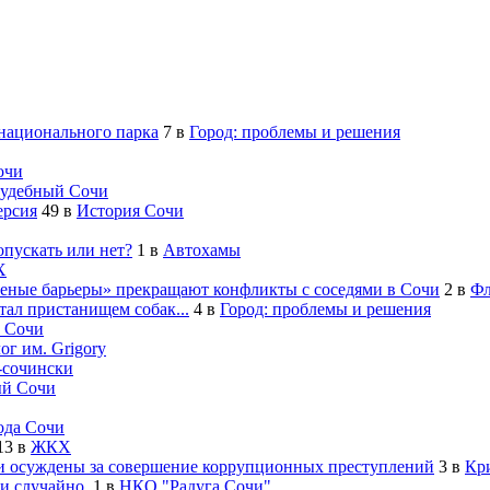
 национального парка
7
в
Город: проблемы и решения
очи
удебный Сочи
ерсия
49
в
История Сочи
опускать или нет?
1
в
Автохамы
Х
леные барьеры» прекращают конфликты с соседями в Сочи
2
в
Фл
ал пристанищем собак...
4
в
Город: проблемы и решения
 Сочи
ог им. Grigory
-cочински
й Сочи
ода Сочи
13
в
ЖКХ
 осуждены за совершение коррупционных преступлений
3
в
Кр
и случайно.
1
в
НКО "Радуга Сочи"