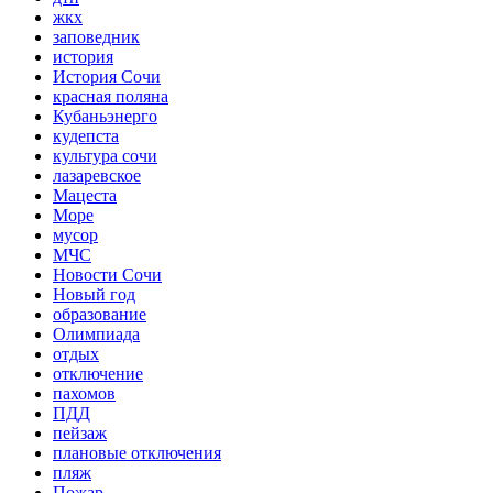
жкх
заповедник
история
История Сочи
красная поляна
Кубаньэнерго
кудепста
культура сочи
лазаревское
Мацеста
Море
мусор
МЧС
Новости Сочи
Новый год
образование
Олимпиада
отдых
отключение
пахомов
ПДД
пейзаж
плановые отключения
пляж
Пожар