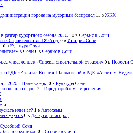
va
администрации города на мусорный беспредел
11
в
ЖКХ
 разгар курортного сезона 2026...
0
в
Сервис в Сочи
се. Строительство. 1897год.
0
в
История Сочи
.
0
в
Культура Сочи
водителем в Сочи
0
в
Сервис в Сочи
урса управленцев «Лидеры строительной отрасли»
0
в
Новости 
естра РДК «Аэлита» Ксении Шарлаповой в РДК «Аэлита». Видеоо
а – 2026». Видеоочерк.
0
в
Культура Сочи
ионального парка
7
в
Город: проблемы и решения
Х
Х
очи
ускать или нет?
1
в
Автохамы
сных укусов
0
в
Дача, сад и огород
Судебный Сочи
ы без посредников
0
в
Сервис в Сочи