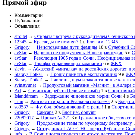
Прямой эфир
Комментарии
Публикации
Объявления
stroitel
→
Открытая встреча с руководителем Сочинского
12345
→
Краеведы не помнят?
1
в
Блог им. 12345
Grigory
→
Неисповедимы пути фемиды
10
в
Судебный С
avStar
→
Нарочно не придумаешь. Наше правосудие
5
в
С
avStar
→
Революция 1905 года в Сочи . Неофициальная в
avStar
→
Тарифы управляющих компаний
6
в
ЖКХ
slevin
→
Абхазский «мигалка» на российских дорогах: пр
StarayaTiotka1
→
Прошу принять в эксплуатацию
9
в
ЖК
StarayaTiotka1
→
Павлины, шум и закон тишины: как «зе
svinstvunet
→
Продуктовый магазин «Магнит» в Адлере ст
Arf
→
Сочинские ребята Первые в самбо
1
в
Спортивный
Islanddream
→
Задержание чиновников мэрии Сочи
4
в
Бл
Tihii
→
Райская птица или Реальная проблема
2
в
Бред по
so3537
→
Футбол, объединяющий страны!
1
в
Спортивны
Grigory
→
Сансара
2
в
Блог им. donvint
22082017
→
Приказ № 221
3
в
Гражданское общество гор
Grigory
→
Продолжение темы по мусорному беспределу.
Grigory
→
Сотрудники ПАО «ТНС энерго Кубань» в Сочи
info
→
В Сочи иногда происходит что-то настоящее. Почт