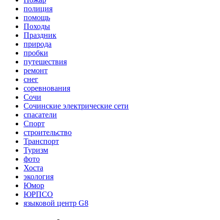
полиция
помощь
Походы
Праздник
природа
пробки
путешествия
ремонт
снег
соревнования
Сочи
Сочинские электрические сети
спасатели
Спорт
строительство
Транспорт
Туризм
фото
Хоста
экология
Юмор
ЮРПСО
языковой центр G8