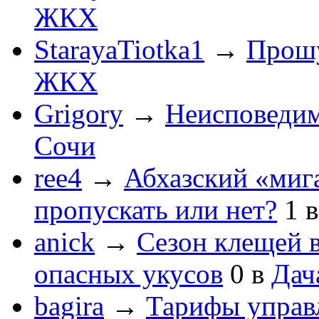
ЖКХ
StarayaTiotka1
→
Прошу
ЖКХ
Grigory
→
Неисповеди
Сочи
ree4
→
Абхазский «мига
пропускать или нет?
1
anick
→
Сезон клещей в
опасных укусов
0
в
Дач
bagira
→
Тарифы управ