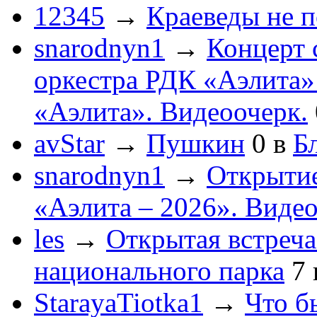
12345
→
Краеведы не 
snarodnyn1
→
Концерт 
оркестра РДК «Аэлита
«Аэлита». Видеоочерк.
avStar
→
Пушкин
0
в
Бл
snarodnyn1
→
Открытие
«Аэлита – 2026». Видео
les
→
Открытая встреча
национального парка
7
StarayaTiotka1
→
Что б