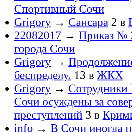
Спортивный Сочи
Grigory
→
Сансара
2
в
22082017
→
Приказ № 
города Сочи
Grigory
→
Продолжени
беспределу.
13
в
ЖКХ
Grigory
→
Сотрудники 
Сочи осуждены за сов
преступлений
3
в
Крим
info
→
В Сочи иногда п