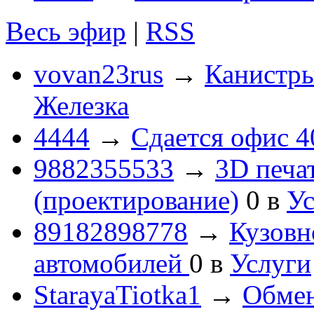
Весь эфир
|
RSS
vovan23rus
→
Канистры
Железка
4444
→
Сдается офис 4
9882355533
→
3D печа
(проектирование)
0
в
Ус
89182898778
→
Кузовн
автомобилей
0
в
Услуги
StarayaTiotka1
→
Обмен