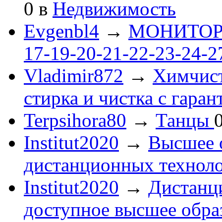
0
в
Недвижимость
Evgenbl4
→
МОНИТОРЫ 
17-19-20-21-22-23-24-
Vladimir872
→
Химчист
стирка и чистка с гаран
Terpsihora80
→
Танцы
Institut2020
→
Высшее 
дистанционных технол
Institut2020
→
Дистанц
доступное высшее обра