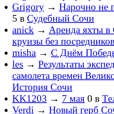
Grigory
→
Нарочно не 
5
в
Судебный Сочи
anick
→
Аренда яхты в 
круизы без посреднико
misha
→
С Днём Побед
les
→
Результаты экспе
самолета времен Велик
История Сочи
KK1203
→
7 мая
0
в
Те
Verdi
→
Новый герб Со