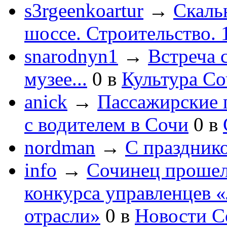
s3rgeenkoartur
→
Скаль
шоссе. Строительство. 
snarodnyn1
→
Встреча 
музее...
0
в
Культура С
anick
→
Пассажирские п
с водителем в Сочи
0
в
nordman
→
С праздник
info
→
Сочинец прошел
конкурса управленцев 
отрасли»
0
в
Новости С