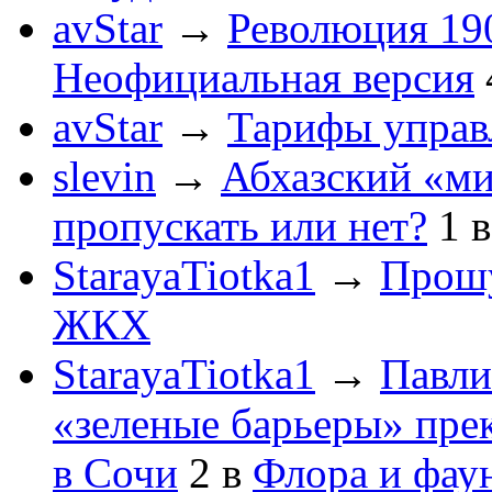
avStar
→
Революция 190
Неофициальная версия
avStar
→
Тарифы упра
slevin
→
Абхазский «ми
пропускать или нет?
1
StarayaTiotka1
→
Прошу
ЖКХ
StarayaTiotka1
→
Павли
«зеленые барьеры» пре
в Сочи
2
в
Флора и фау