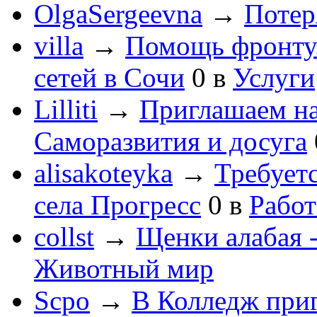
OlgaSergeevna
→
Потеря
villa
→
Помощь фронту
сетей в Сочи
0
в
Услуги
Lilliti
→
Приглашаем на
Саморазвития и досуга
alisakoteyka
→
Требует
села Прогресс
0
в
Работ
collst
→
Щенки алабая -
Животный мир
Scpo
→
В Колледж при