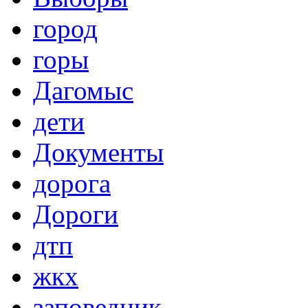
город
горы
Дагомыс
дети
Документы
дорога
Дороги
дтп
жкх
заповедник