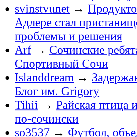
svinstvunet
→
Продукто
Адлере стал пристанище
проблемы и решения
Arf
→
Сочинские ребят
Спортивный Сочи
Islanddream
→
Задержа
Блог им. Grigory
Tihii
→
Райская птица 
по-cочински
so3537
→
Футбол, объ