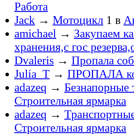
Работа
Jack
→
Мотоцикл
1
в
А
amichael
→
Закупаем к
хранения,с гос резерва,
Dvaleris
→
Пропала соб
Julia_T
→
ПРОПАЛА к
adazeq
→
Безнапорные 
Строительная ярмарка
adazeq
→
Транспортные
Строительная ярмарка