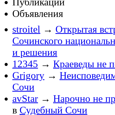
Публикации
Объявления
stroitel
→
Открытая вст
Сочинского национальн
и решения
12345
→
Краеведы не 
Grigory
→
Неисповеди
Сочи
avStar
→
Нарочно не п
в
Судебный Сочи