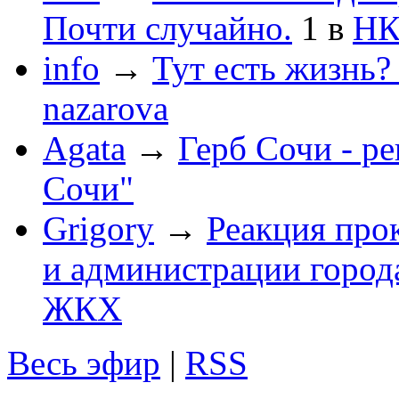
Почти случайно.
1
в
НК
info
→
Тут есть жизнь?
nazarova
Agata
→
Герб Сочи - р
Сочи"
Grigory
→
Реакция про
и администрации город
ЖКХ
Весь эфир
|
RSS