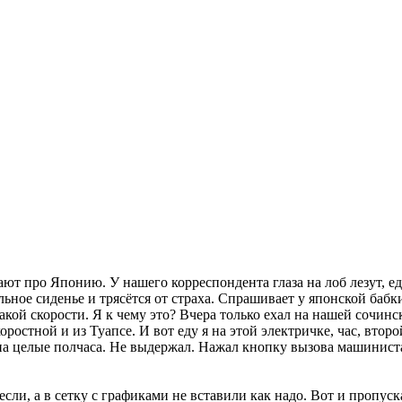
ают про Японию. У нашего корреспондента глаза на лоб лезут, е
льное сиденье и трясётся от страха. Спрашивает у японской бабки
акой скорости. Я к чему это? Вчера только ехал на нашей сочинс
оростной и из Туапсе. И вот еду я на этой электричке, час, втор
ла на целые полчаса. Не выдержал. Нажал кнопку вызова машини
если, а в сетку с графиками не вставили как надо. Вот и пропус