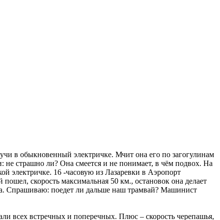
дучи в обыкновенный электричке. Мчит она его по загогулинам
: не страшно ли? Она смеется и не понимает, в чём подвох. На
кой электричке. 16 -часовую из Лазаревки в Аэропорт
ой пошел, скорость максимальная 50 км., остановок она делает
ста. Спрашиваю: поедет ли дальше наш трамвай? Машинист
кали всех встречных и поперечных. Плюс – скорость черепашья,