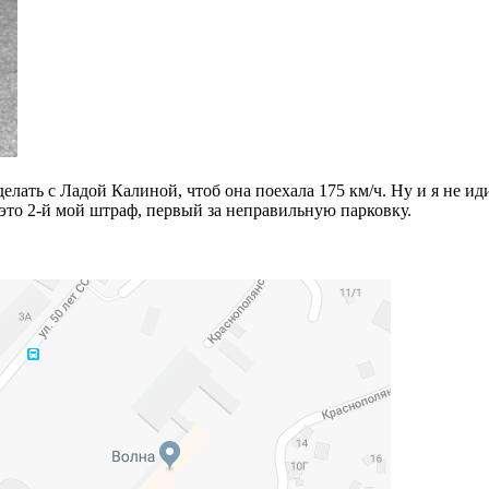
елать с Ладой Калиной, чтоб она поехала 175 км/ч. Ну и я не иди
это 2-й мой штраф, первый за неправильную парковку.