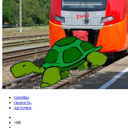
тарифы
,
скорость
,
ласточки
+88