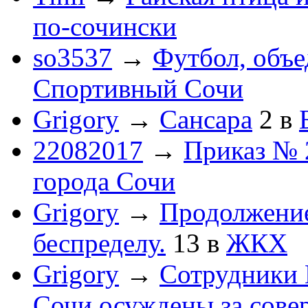
по-cочински
so3537
→
Футбол, объ
Спортивный Сочи
Grigory
→
Сансара
2
в
22082017
→
Приказ № 
города Сочи
Grigory
→
Продолжени
беспределу.
13
в
ЖКХ
Grigory
→
Сотрудники 
Сочи осуждены за сов