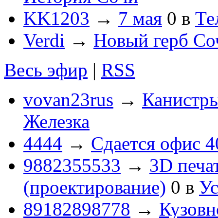
KK1203
→
7 мая
0
в
Те
Verdi
→
Новый герб Со
Весь эфир
|
RSS
vovan23rus
→
Канистры
Железка
4444
→
Сдается офис 4
9882355533
→
3D печа
(проектирование)
0
в
Ус
89182898778
→
Кузовн