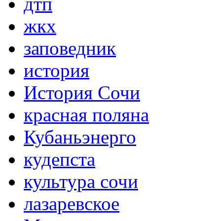
дтп
жкх
заповедник
история
История Сочи
красная поляна
Кубаньэнерго
кудепста
культура сочи
лазаревское