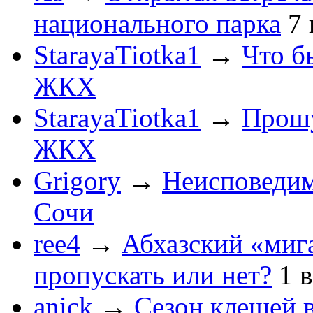
национального парка
7
StarayaTiotka1
→
Что б
ЖКХ
StarayaTiotka1
→
Прошу
ЖКХ
Grigory
→
Неисповеди
Сочи
ree4
→
Абхазский «мига
пропускать или нет?
1
anick
→
Сезон клещей в