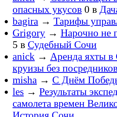
опасных укусов
0
в
Дач
bagira
→
Тарифы управ
Grigory
→
Нарочно не 
5
в
Судебный Сочи
anick
→
Аренда яхты в 
круизы без посреднико
misha
→
С Днём Побед
les
→
Результаты экспе
самолета времен Велик
История Сочи