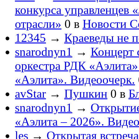
конкурса управленцев 
отрасли»
0
в
Новости С
12345
→
Краеведы не 
snarodnyn1
→
Концерт 
оркестра РДК «Аэлита
«Аэлита». Видеоочерк.
avStar
→
Пушкин
0
в
Бл
snarodnyn1
→
Открытие
«Аэлита – 2026». Видео
les
→
Открытая встреча