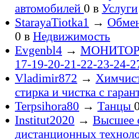
автомобилей
0
в
Услуги
StarayaTiotka1
→
Обмен
0
в
Недвижимость
Evgenbl4
→
МОНИТОРЫ 
17-19-20-21-22-23-24-
Vladimir872
→
Химчист
стирка и чистка с гаран
Terpsihora80
→
Танцы
Institut2020
→
Высшее 
дистанционных технол