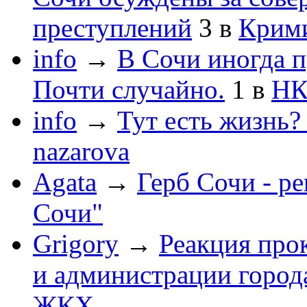
преступлений
3
в
Крим
info
→
В Сочи иногда п
Почти случайно.
1
в
НК
info
→
Тут есть жизнь?
nazarova
Agata
→
Герб Сочи - р
Сочи"
Grigory
→
Реакция про
и администрации город
ЖКХ