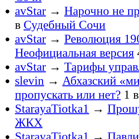
avStar
→
Нарочно не п
в
Судебный Сочи
avStar
→
Революция 190
Неофициальная версия
avStar
→
Тарифы упра
slevin
→
Абхазский «ми
пропускать или нет?
1
StarayaTiotka1
→
Прошу
ЖКХ
StarayaTiotka1
→
Павли