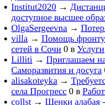
Institut2020
→
Дистанц
доступное высшее обра
OlgaSergeevna
→
Потеря
villa
→
Помощь фронту
сетей в Сочи
0
в
Услуги
Lilliti
→
Приглашаем на
Саморазвития и досуга
alisakoteyka
→
Требует
села Прогресс
0
в
Работ
collst
→
Щенки алабая -