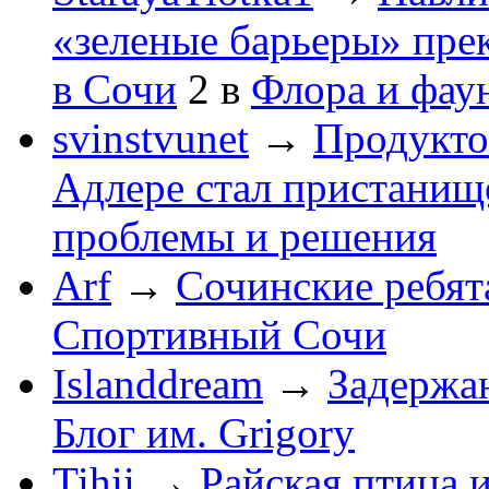
«зеленые барьеры» пре
в Сочи
2
в
Флора и фау
svinstvunet
→
Продукто
Адлере стал пристанище
проблемы и решения
Arf
→
Сочинские ребят
Спортивный Сочи
Islanddream
→
Задержа
Блог им. Grigory
Tihii
→
Райская птица 