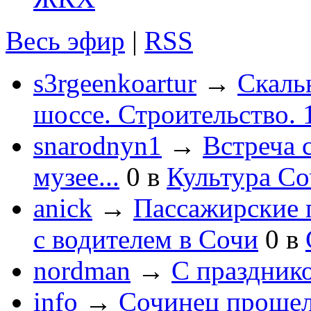
Весь эфир
|
RSS
s3rgeenkoartur
→
Скаль
шоссе. Строительство. 
snarodnyn1
→
Встреча 
музее...
0
в
Культура С
anick
→
Пассажирские п
с водителем в Сочи
0
в
nordman
→
С праздник
info
→
Сочинец прошел