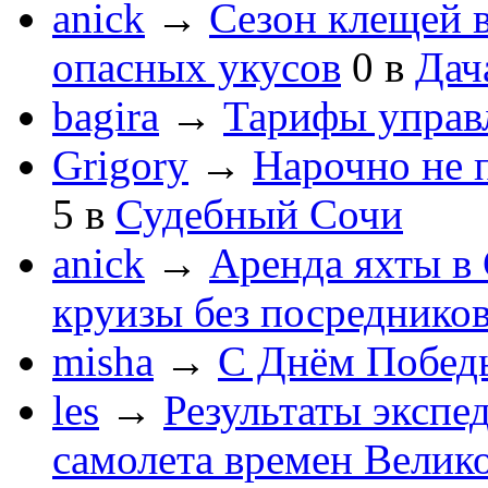
anick
→
Сезон клещей в
опасных укусов
0
в
Дач
bagira
→
Тарифы управ
Grigory
→
Нарочно не 
5
в
Судебный Сочи
anick
→
Аренда яхты в 
круизы без посреднико
misha
→
С Днём Побед
les
→
Результаты экспе
самолета времен Велик