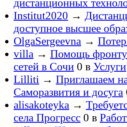
дистанционных технол
Institut2020
→
Дистанц
доступное высшее обра
OlgaSergeevna
→
Потеря
villa
→
Помощь фронту
сетей в Сочи
0
в
Услуги
Lilliti
→
Приглашаем на
Саморазвития и досуга
alisakoteyka
→
Требует
села Прогресс
0
в
Работ