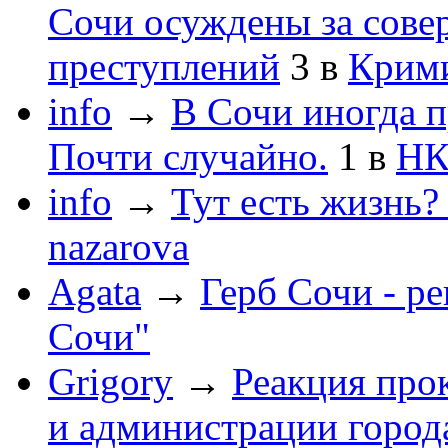
Сочи осуждены за сов
преступлений
3
в
Крим
info
→
В Сочи иногда п
Почти случайно.
1
в
НК
info
→
Тут есть жизнь?
nazarova
Agata
→
Герб Сочи - р
Сочи"
Grigory
→
Реакция про
и администрации город