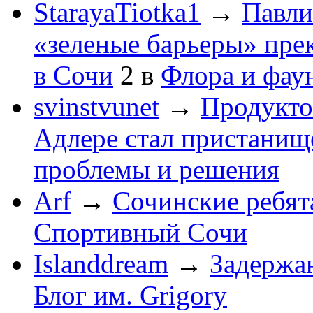
StarayaTiotka1
→
Павли
«зеленые барьеры» пре
в Сочи
2
в
Флора и фау
svinstvunet
→
Продукто
Адлере стал пристанище
проблемы и решения
Arf
→
Сочинские ребят
Спортивный Сочи
Islanddream
→
Задержа
Блог им. Grigory