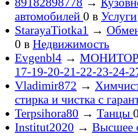
89182898778
→
Кузовн
автомобилей
0
в
Услуги
StarayaTiotka1
→
Обмен
0
в
Недвижимость
Evgenbl4
→
МОНИТОРЫ 
17-19-20-21-22-23-24-
Vladimir872
→
Химчист
стирка и чистка с гаран
Terpsihora80
→
Танцы
Institut2020
→
Высшее 