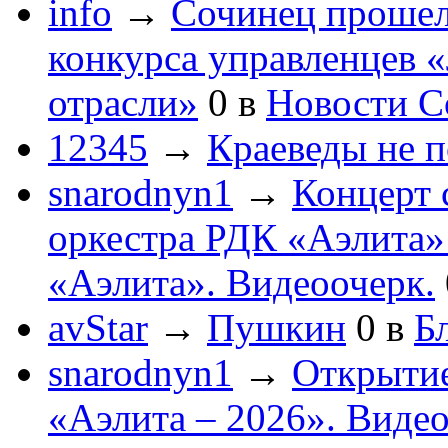
info
→
Сочинец прошел
конкурса управленцев 
отрасли»
0
в
Новости С
12345
→
Краеведы не 
snarodnyn1
→
Концерт 
оркестра РДК «Аэлита
«Аэлита». Видеоочерк.
avStar
→
Пушкин
0
в
Бл
snarodnyn1
→
Открытие
«Аэлита – 2026». Видео