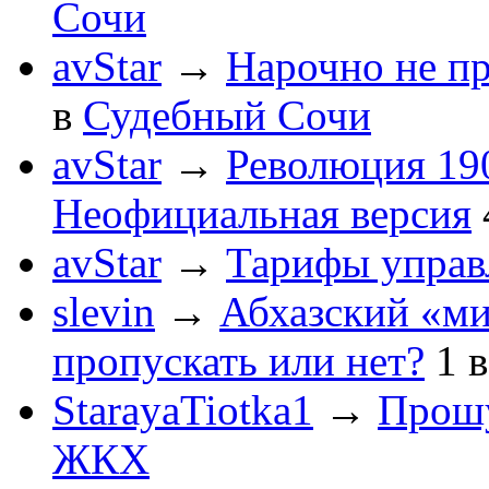
Сочи
avStar
→
Нарочно не п
в
Судебный Сочи
avStar
→
Революция 190
Неофициальная версия
avStar
→
Тарифы упра
slevin
→
Абхазский «ми
пропускать или нет?
1
StarayaTiotka1
→
Прошу
ЖКХ