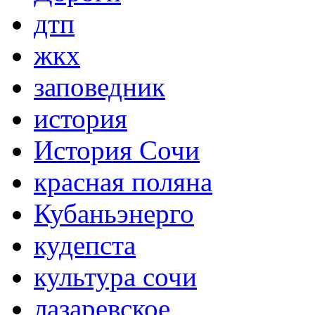
дтп
жкх
заповедник
история
История Сочи
красная поляна
Кубаньэнерго
кудепста
культура сочи
лазаревское