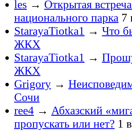
les
→
Открытая встреча
национального парка
7
StarayaTiotka1
→
Что б
ЖКХ
StarayaTiotka1
→
Прошу
ЖКХ
Grigory
→
Неисповеди
Сочи
ree4
→
Абхазский «мига
пропускать или нет?
1