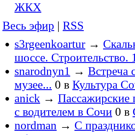
ЖКХ
Весь эфир
|
RSS
s3rgeenkoartur
→
Скаль
шоссе. Строительство. 
snarodnyn1
→
Встреча 
музее...
0
в
Культура С
anick
→
Пассажирские п
с водителем в Сочи
0
в
nordman
→
С праздник