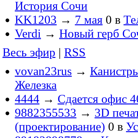
История Сочи
KK1203
→
7 мая
0
в
Те
Verdi
→
Новый герб Со
Весь эфир
|
RSS
vovan23rus
→
Канистры
Железка
4444
→
Сдается офис 4
9882355533
→
3D печа
(проектирование)
0
в
Ус