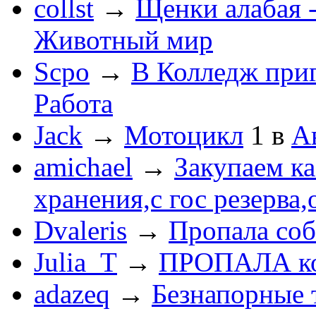
collst
→
Щенки алабая -
Животный мир
Scpo
→
В Колледж при
Работа
Jack
→
Мотоцикл
1
в
А
amichael
→
Закупаем к
хранения,с гос резерва,
Dvaleris
→
Пропала соб
Julia_T
→
ПРОПАЛА к
adazeq
→
Безнапорные 