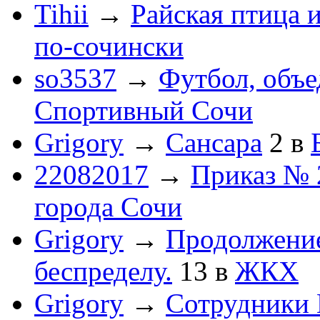
Tihii
→
Райская птица 
по-cочински
so3537
→
Футбол, объ
Спортивный Сочи
Grigory
→
Сансара
2
в
22082017
→
Приказ № 
города Сочи
Grigory
→
Продолжени
беспределу.
13
в
ЖКХ
Grigory
→
Сотрудники 