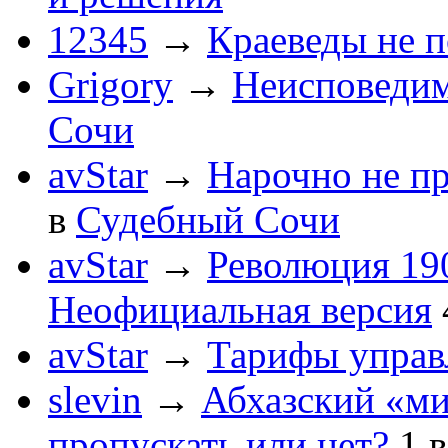
12345
→
Краеведы не 
Grigory
→
Неисповеди
Сочи
avStar
→
Нарочно не п
в
Судебный Сочи
avStar
→
Революция 190
Неофициальная версия
avStar
→
Тарифы упра
slevin
→
Абхазский «ми
пропускать или нет?
1