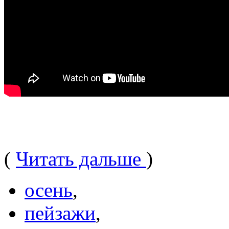
(
Читать дальше
)
осень
,
пейзажи
,