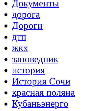
Документы
дорога
Дороги
дтп
жкх
заповедник
история
История Сочи
красная поляна
Кубаньэнерго