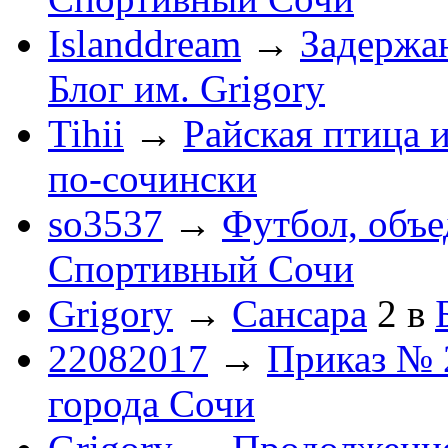
Islanddream
→
Задержа
Блог им. Grigory
Tihii
→
Райская птица 
по-cочински
so3537
→
Футбол, объ
Спортивный Сочи
Grigory
→
Сансара
2
в
22082017
→
Приказ № 
города Сочи