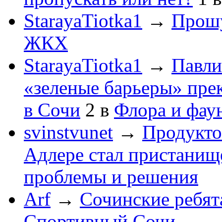
StarayaTiotka1
→
Прошу
ЖКХ
StarayaTiotka1
→
Павли
«зеленые барьеры» пре
в Сочи
2
в
Флора и фау
svinstvunet
→
Продукто
Адлере стал пристанище
проблемы и решения
Arf
→
Сочинские ребят
Спортивный Сочи