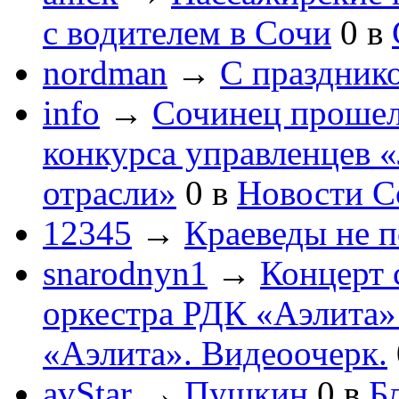
с водителем в Сочи
0
в
nordman
→
С праздник
info
→
Сочинец прошел
конкурса управленцев 
отрасли»
0
в
Новости С
12345
→
Краеведы не 
snarodnyn1
→
Концерт 
оркестра РДК «Аэлита
«Аэлита». Видеоочерк.
avStar
→
Пушкин
0
в
Бл