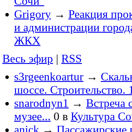
Сочи"
Grigory
→
Реакция про
и администрации город
ЖКХ
Весь эфир
|
RSS
s3rgeenkoartur
→
Скаль
шоссе. Строительство. 
snarodnyn1
→
Встреча 
музее...
0
в
Культура С
anick
→
Пассажирские п