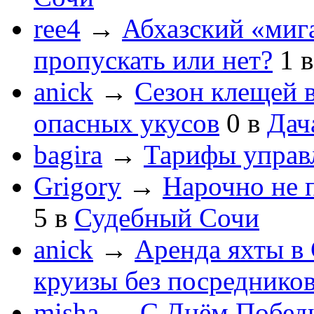
ree4
→
Абхазский «мига
пропускать или нет?
1
anick
→
Сезон клещей в
опасных укусов
0
в
Дач
bagira
→
Тарифы управ
Grigory
→
Нарочно не 
5
в
Судебный Сочи
anick
→
Аренда яхты в 
круизы без посреднико
misha
→
С Днём Побед