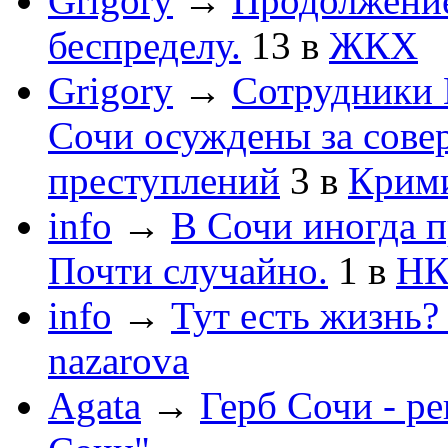
Grigory
→
Продолжени
беспределу.
13
в
ЖКХ
Grigory
→
Сотрудники 
Сочи осуждены за сов
преступлений
3
в
Крим
info
→
В Сочи иногда п
Почти случайно.
1
в
НК
info
→
Тут есть жизнь?
nazarova
Agata
→
Герб Сочи - р