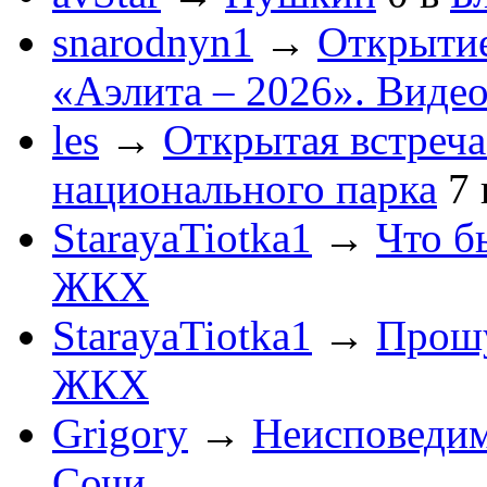
snarodnyn1
→
Открытие
«Аэлита – 2026». Видео
les
→
Открытая встреча
национального парка
7
StarayaTiotka1
→
Что б
ЖКХ
StarayaTiotka1
→
Прошу
ЖКХ
Grigory
→
Неисповеди
Сочи