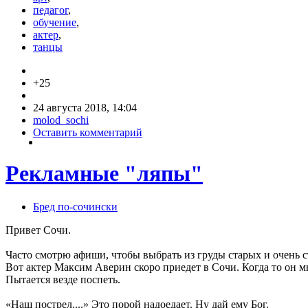
педагог
,
обучение
,
актер
,
танцы
+25
24 августа 2018, 14:04
molod_sochi
Оставить комментарий
Рекламные "ляпы"
Бред по-cочински
Привет Сочи.
Часто смотрю афиши, чтобы выбрать из груды старых и очень ст
Вот актер Максим Аверин скоро приедет в Сочи. Когда то он мн
Пытается везде поспеть.
«Наш пострел....» Это порой надоедает. Ну дай ему Бог.