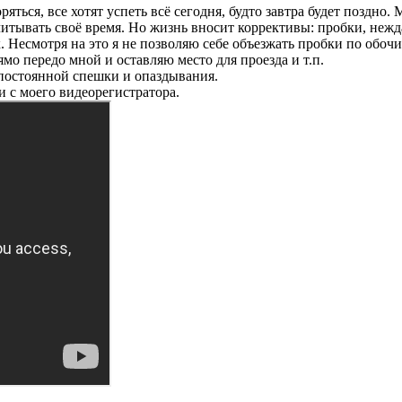
ться, все хотят успеть всё сегодня, будто завтра будет поздно.
читывать своё время. Но жизнь вносит коррективы: пробки, неж
. Несмотря на это я не позволяю себе объезжать пробки по обочи
о передо мной и оставляю место для проезда и т.п.
 постоянной спешки и опаздывания.
 с моего видеорегистратора.