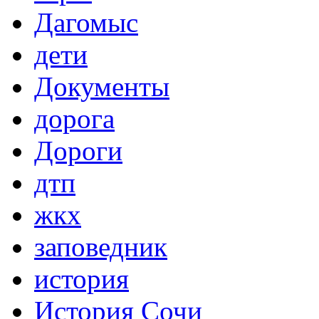
Дагомыс
дети
Документы
дорога
Дороги
дтп
жкх
заповедник
история
История Сочи