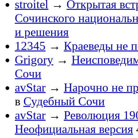
stroitel
→
Открытая вст
Сочинского национальн
и решения
12345
→
Краеведы не 
Grigory
→
Неисповеди
Сочи
avStar
→
Нарочно не п
в
Судебный Сочи
avStar
→
Революция 190
Неофициальная версия