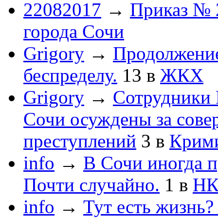
22082017
→
Приказ № 
города Сочи
Grigory
→
Продолжени
беспределу.
13
в
ЖКХ
Grigory
→
Сотрудники 
Сочи осуждены за сов
преступлений
3
в
Крим
info
→
В Сочи иногда п
Почти случайно.
1
в
НК
info
→
Тут есть жизнь?