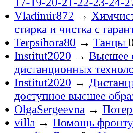
17-19-20-21-22-23-24-
Vladimir872
→
Химчист
стирка и чистка с гаран
Terpsihora80
→
Танцы
Institut2020
→
Высшее 
дистанционных технол
Institut2020
→
Дистанц
доступное высшее обра
OlgaSergeevna
→
Потеря
villa
→
Помощь фронту