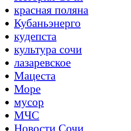
красная поляна
Кубаньэнерго
кудепста
культура сочи
лазаревское
Мацеста
Море
мусор
МЧС
Новости Сочи