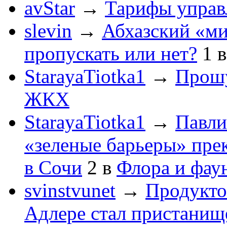
avStar
→
Тарифы упра
slevin
→
Абхазский «ми
пропускать или нет?
1
StarayaTiotka1
→
Прошу
ЖКХ
StarayaTiotka1
→
Павли
«зеленые барьеры» пре
в Сочи
2
в
Флора и фау
svinstvunet
→
Продукто
Адлере стал пристанище