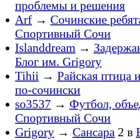
проблемы и решения
Arf
→
Сочинские ребят
Спортивный Сочи
Islanddream
→
Задержа
Блог им. Grigory
Tihii
→
Райская птица 
по-cочински
so3537
→
Футбол, объ
Спортивный Сочи
Grigory
→
Сансара
2
в