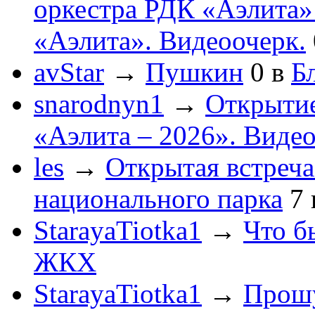
оркестра РДК «Аэлита
«Аэлита». Видеоочерк.
avStar
→
Пушкин
0
в
Бл
snarodnyn1
→
Открытие
«Аэлита – 2026». Видео
les
→
Открытая встреча
национального парка
7
StarayaTiotka1
→
Что б
ЖКХ
StarayaTiotka1
→
Прошу