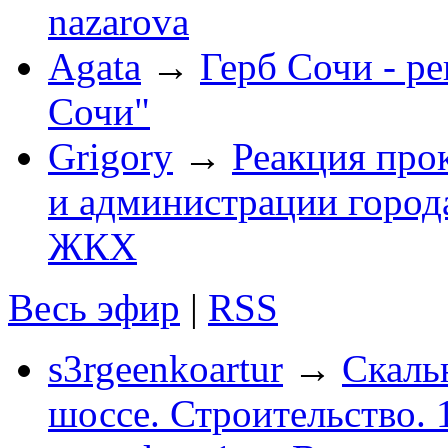
nazarova
Agata
→
Герб Сочи - р
Сочи"
Grigory
→
Реакция про
и администрации город
ЖКХ
Весь эфир
|
RSS
s3rgeenkoartur
→
Скаль
шоссе. Строительство. 