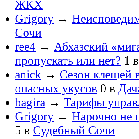
ЖКХ
Grigory
→
Неисповеди
Сочи
ree4
→
Абхазский «мига
пропускать или нет?
1
anick
→
Сезон клещей в
опасных укусов
0
в
Дач
bagira
→
Тарифы управ
Grigory
→
Нарочно не 
5
в
Судебный Сочи