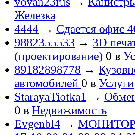
vovan23rus
→
Канистры
Железка
4444
→
Сдается офис 4
9882355533
→
3D печа
(проектирование)
0
в
Ус
89182898778
→
Кузовн
автомобилей
0
в
Услуги
StarayaTiotka1
→
Обмен
0
в
Недвижимость
Evgenbl4
→
МОНИТОРЫ 