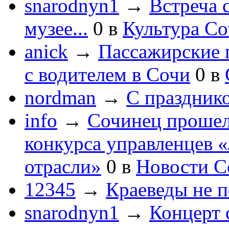
snarodnyn1
→
Встреча 
музее...
0
в
Культура С
anick
→
Пассажирские п
с водителем в Сочи
0
в
nordman
→
С праздник
info
→
Сочинец прошел
конкурса управленцев 
отрасли»
0
в
Новости С
12345
→
Краеведы не 
snarodnyn1
→
Концерт 