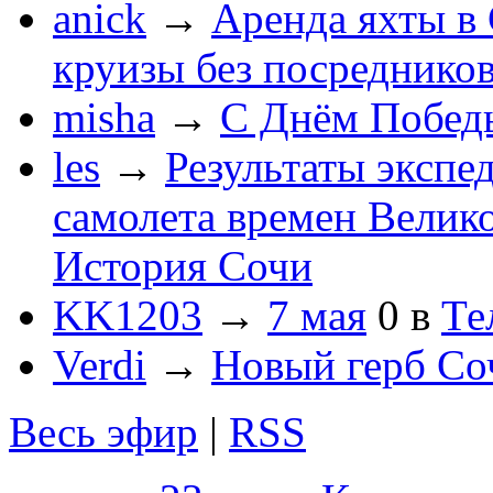
anick
→
Аренда яхты в 
круизы без посреднико
misha
→
С Днём Побед
les
→
Результаты экспе
самолета времен Велик
История Сочи
KK1203
→
7 мая
0
в
Те
Verdi
→
Новый герб Со
Весь эфир
|
RSS