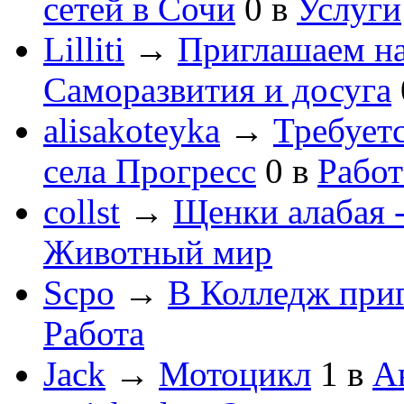
сетей в Сочи
0
в
Услуги
Lilliti
→
Приглашаем на
Саморазвития и досуга
alisakoteyka
→
Требует
села Прогресс
0
в
Работ
collst
→
Щенки алабая -
Животный мир
Scpo
→
В Колледж при
Работа
Jack
→
Мотоцикл
1
в
А