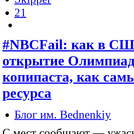
21
#NBCFail: как в С
открытие Олимпиад
копипаста, как са
ресурса
Блог им. Bednenkiy
С мест сообщают — ужас