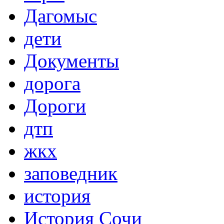
Дагомыс
дети
Документы
дорога
Дороги
дтп
жкх
заповедник
история
История Сочи