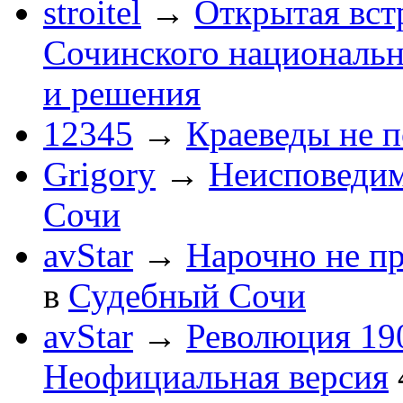
stroitel
→
Открытая вст
Сочинского национальн
и решения
12345
→
Краеведы не 
Grigory
→
Неисповеди
Сочи
avStar
→
Нарочно не п
в
Судебный Сочи
avStar
→
Революция 190
Неофициальная версия