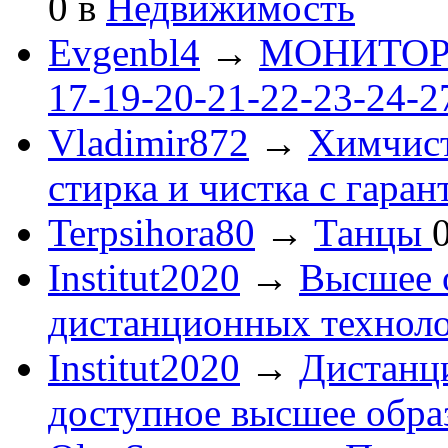
0
в
Недвижимость
Evgenbl4
→
МОНИТОРЫ 
17-19-20-21-22-23-24-
Vladimir872
→
Химчист
стирка и чистка с гаран
Terpsihora80
→
Танцы
Institut2020
→
Высшее 
дистанционных технол
Institut2020
→
Дистанц
доступное высшее обра