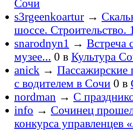
Сочи
s3rgeenkoartur
→
Скаль
шоссе. Строительство. 
snarodnyn1
→
Встреча 
музее...
0
в
Культура С
anick
→
Пассажирские п
с водителем в Сочи
0
в
nordman
→
С праздник
info
→
Сочинец прошел
конкурса управленцев 