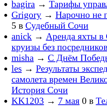
bagira
→
Тарифы управ
Grigory
→
Нарочно не 
5
в
Судебный Сочи
anick
→
Аренда яхты в 
круизы без посреднико
misha
→
С Днём Побед
les
→
Результаты экспе
самолета времен Велик
История Сочи
KK1203
→
7 мая
0
в
Те