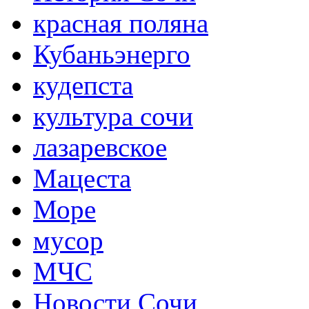
красная поляна
Кубаньэнерго
кудепста
культура сочи
лазаревское
Мацеста
Море
мусор
МЧС
Новости Сочи