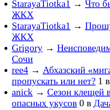
StarayaTiotka1
→
Что б
ЖКХ
StarayaTiotka1
→
Прошу
ЖКХ
Grigory
→
Неисповеди
Сочи
ree4
→
Абхазский «мига
пропускать или нет?
1
anick
→
Сезон клещей в
опасных укусов
0
в
Дач