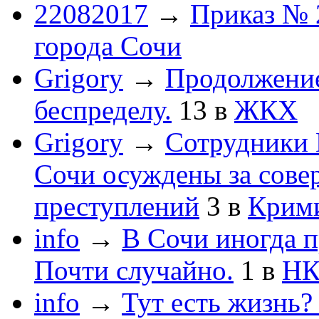
22082017
→
Приказ № 
города Сочи
Grigory
→
Продолжени
беспределу.
13
в
ЖКХ
Grigory
→
Сотрудники 
Сочи осуждены за сов
преступлений
3
в
Крим
info
→
В Сочи иногда п
Почти случайно.
1
в
НК
info
→
Тут есть жизнь?