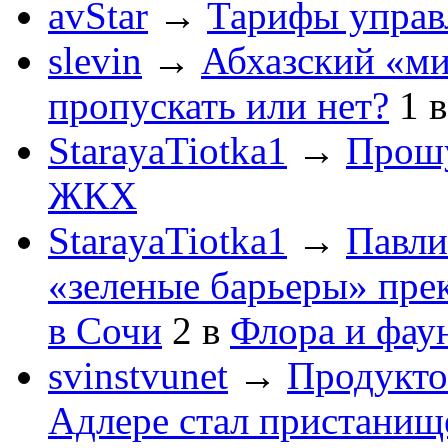
avStar
→
Тарифы упра
slevin
→
Абхазский «ми
пропускать или нет?
1
StarayaTiotka1
→
Прошу
ЖКХ
StarayaTiotka1
→
Павли
«зеленые барьеры» пре
в Сочи
2
в
Флора и фау
svinstvunet
→
Продукто
Адлере стал пристанище