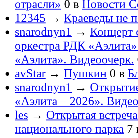
отрасли»
0
в
Новости С
12345
→
Краеведы не 
snarodnyn1
→
Концерт 
оркестра РДК «Аэлита
«Аэлита». Видеоочерк.
avStar
→
Пушкин
0
в
Бл
snarodnyn1
→
Открытие
«Аэлита – 2026». Видео
les
→
Открытая встреча
национального парка
7