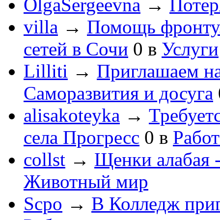
OlgaSergeevna
→
Потеря
villa
→
Помощь фронту
сетей в Сочи
0
в
Услуги
Lilliti
→
Приглашаем на
Саморазвития и досуга
alisakoteyka
→
Требует
села Прогресс
0
в
Работ
collst
→
Щенки алабая -
Животный мир
Scpo
→
В Колледж при