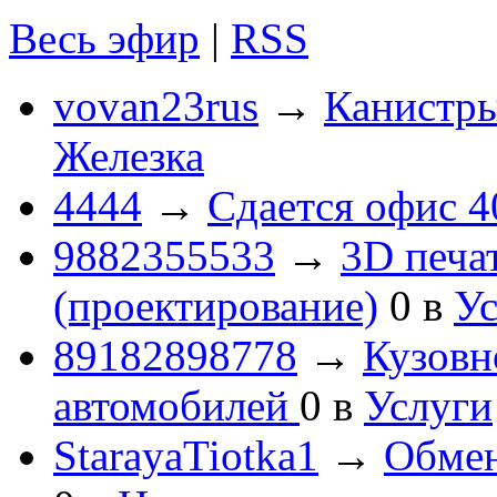
Весь эфир
|
RSS
vovan23rus
→
Канистры
Железка
4444
→
Сдается офис 4
9882355533
→
3D печа
(проектирование)
0
в
Ус
89182898778
→
Кузовн
автомобилей
0
в
Услуги
StarayaTiotka1
→
Обмен