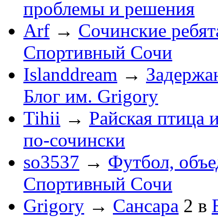
проблемы и решения
Arf
→
Сочинские ребят
Спортивный Сочи
Islanddream
→
Задержа
Блог им. Grigory
Tihii
→
Райская птица 
по-cочински
so3537
→
Футбол, объ
Спортивный Сочи
Grigory
→
Сансара
2
в