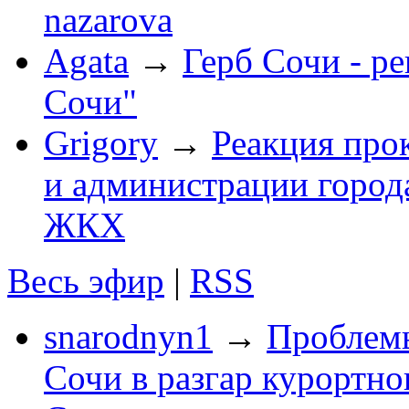
nazarova
Agata
→
Герб Сочи - р
Сочи"
Grigory
→
Реакция про
и администрации город
ЖКХ
Весь эфир
|
RSS
snarodnyn1
→
Проблемы
Сочи в разгар курортног