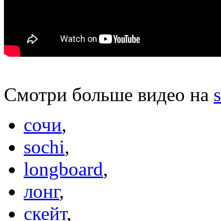
Смотри больше видео на
сочи
,
sochi
,
longboard
,
лонг
,
скейт
,