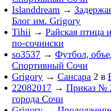
Islanddream
→
Задержа
Блог им. Grigory
Tihii
→
Райская птица 
по-cочински
so3537
→
Футбол, объ
Спортивный Сочи
Grigory
→
Сансара
2
в
22082017
→
Приказ № 
города Сочи
Grigory
→
Продолжени