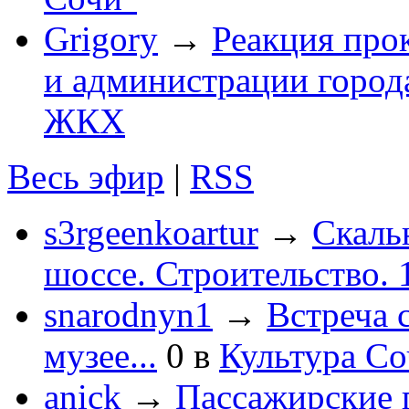
Grigory
→
Реакция про
и администрации город
ЖКХ
Весь эфир
|
RSS
s3rgeenkoartur
→
Скаль
шоссе. Строительство. 
snarodnyn1
→
Встреча 
музее...
0
в
Культура С
anick
→
Пассажирские п