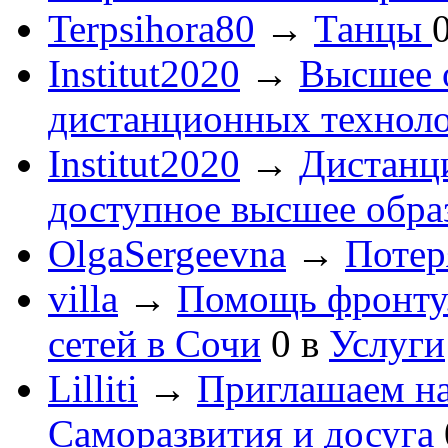
Terpsihora80
→
Танцы
Institut2020
→
Высшее 
дистанционных технол
Institut2020
→
Дистанц
доступное высшее обра
OlgaSergeevna
→
Потеря
villa
→
Помощь фронту
сетей в Сочи
0
в
Услуги
Lilliti
→
Приглашаем на
Саморазвития и досуга