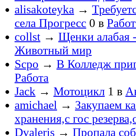
alisakoteyka
→
Требует
села Прогресс
0
в
Работ
collst
→
Щенки алабая -
Животный мир
Scpo
→
В Колледж при
Работа
Jack
→
Мотоцикл
1
в
А
amichael
→
Закупаем к
хранения,с гос резерва,
Dvaleris
→
Пропала соб