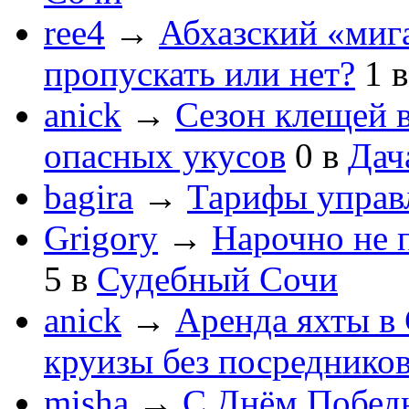
ree4
→
Абхазский «мига
пропускать или нет?
1
anick
→
Сезон клещей в
опасных укусов
0
в
Дач
bagira
→
Тарифы управ
Grigory
→
Нарочно не 
5
в
Судебный Сочи
anick
→
Аренда яхты в 
круизы без посреднико
misha
→
С Днём Побед