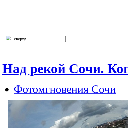
Над рекой Сочи. К
Фотомгновения Сочи