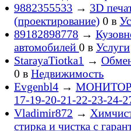
9882355533
→
3D печа
(проектирование)
0
в
Ус
89182898778
→
Кузовн
автомобилей
0
в
Услуги
StarayaTiotka1
→
Обмен
0
в
Недвижимость
Evgenbl4
→
МОНИТОРЫ 
17-19-20-21-22-23-24-
Vladimir872
→
Химчист
стирка и чистка с гаран