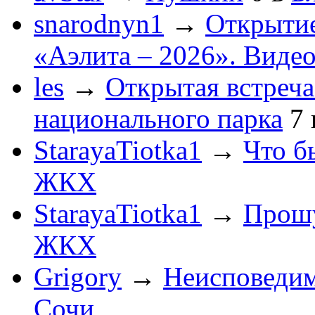
snarodnyn1
→
Открытие
«Аэлита – 2026». Видео
les
→
Открытая встреча
национального парка
7
StarayaTiotka1
→
Что б
ЖКХ
StarayaTiotka1
→
Прошу
ЖКХ
Grigory
→
Неисповеди
Сочи