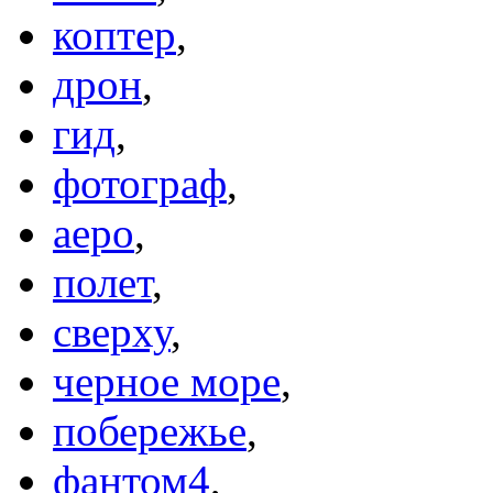
коптер
,
дрон
,
гид
,
фотограф
,
аеро
,
полет
,
сверху
,
черное море
,
побережье
,
фантом4
,