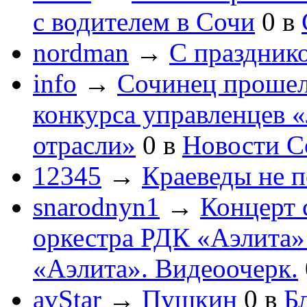
с водителем в Сочи
0
в
nordman
→
С праздник
info
→
Сочинец прошел
конкурса управленцев 
отрасли»
0
в
Новости С
12345
→
Краеведы не 
snarodnyn1
→
Концерт 
оркестра РДК «Аэлита
«Аэлита». Видеоочерк.
avStar
→
Пушкин
0
в
Бл