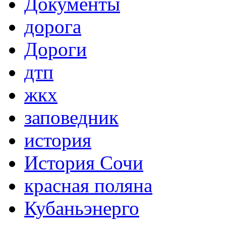
Документы
дорога
Дороги
дтп
жкх
заповедник
история
История Сочи
красная поляна
Кубаньэнерго