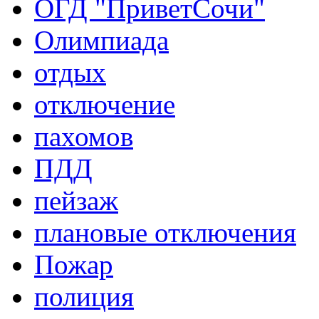
ОГД "ПриветСочи"
Олимпиада
отдых
отключение
пахомов
ПДД
пейзаж
плановые отключения
Пожар
полиция