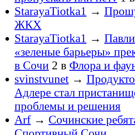
StarayaTiotka1
→
Прошу
ЖКХ
StarayaTiotka1
→
Павли
«зеленые барьеры» пре
в Сочи
2
в
Флора и фау
svinstvunet
→
Продукто
Адлере стал пристанище
проблемы и решения
Arf
→
Сочинские ребят
Спортивный Сочи