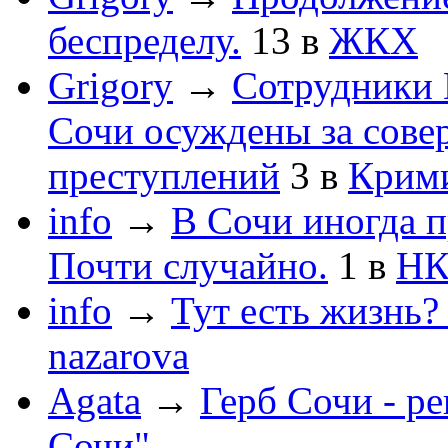
беспределу.
13
в
ЖКХ
Grigory
→
Сотрудники 
Сочи осуждены за сов
преступлений
3
в
Крим
info
→
В Сочи иногда п
Почти случайно.
1
в
НК
info
→
Тут есть жизнь?
nazarova
Agata
→
Герб Сочи - р
Сочи"