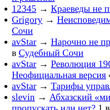
12345
→
Краеведы не 
Grigory
→
Неисповеди
Сочи
avStar
→
Нарочно не п
в
Судебный Сочи
avStar
→
Революция 190
Неофициальная версия
avStar
→
Тарифы упра
slevin
→
Абхазский «ми
пропускать или нет?
1