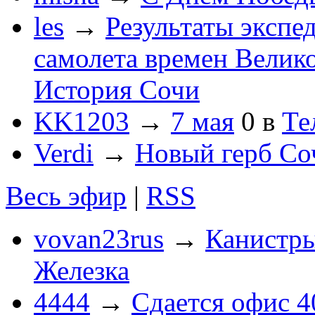
les
→
Результаты экспе
самолета времен Велик
История Сочи
KK1203
→
7 мая
0
в
Те
Verdi
→
Новый герб Со
Весь эфир
|
RSS
vovan23rus
→
Канистры
Железка
4444
→
Сдается офис 4