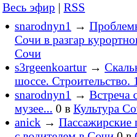
Весь эфир
|
RSS
snarodnyn1
→
Проблемы
Сочи в разгар курортног
Сочи
s3rgeenkoartur
→
Скаль
шоссе. Строительство. 
snarodnyn1
→
Встреча 
музее...
0
в
Культура С
anick
→
Пассажирские п
с водителем в Сочи
0
в