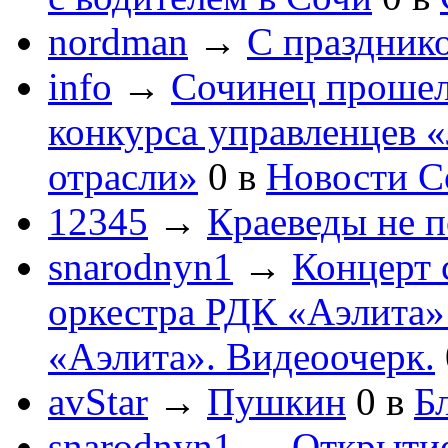
nordman
→
С праздник
info
→
Сочинец прошел
конкурса управленцев 
отрасли»
0
в
Новости С
12345
→
Краеведы не 
snarodnyn1
→
Концерт 
оркестра РДК «Аэлита
«Аэлита». Видеоочерк.
avStar
→
Пушкин
0
в
Бл
snarodnyn1
→
Открытие