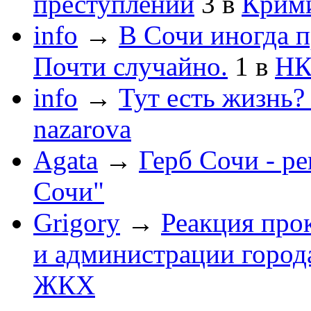
преступлений
3
в
Крим
info
→
В Сочи иногда п
Почти случайно.
1
в
НК
info
→
Тут есть жизнь?
nazarova
Agata
→
Герб Сочи - р
Сочи"
Grigory
→
Реакция про
и администрации город
ЖКХ