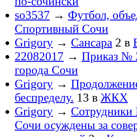
по-cочински
so3537
→
Футбол, объ
Спортивный Сочи
Grigory
→
Сансара
2
в
22082017
→
Приказ № 
города Сочи
Grigory
→
Продолжени
беспределу.
13
в
ЖКХ
Grigory
→
Сотрудники 
Сочи осуждены за сов