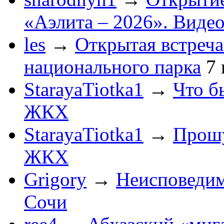
«Аэлита – 2026». Видео
les
→
Открытая встреча
национального парка
7
StarayaTiotka1
→
Что б
ЖКХ
StarayaTiotka1
→
Прошу
ЖКХ
Grigory
→
Неисповеди
Сочи