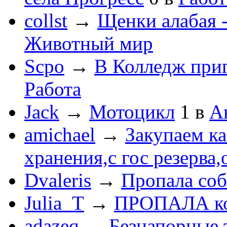
collst
→
Щенки алабая -
Животный мир
Scpo
→
В Колледж при
Работа
Jack
→
Мотоцикл
1
в
А
amichael
→
Закупаем к
хранения,с гос резерва,
Dvaleris
→
Пропала соб
Julia_T
→
ПРОПАЛА к
adazeq
→
Безнапорные 