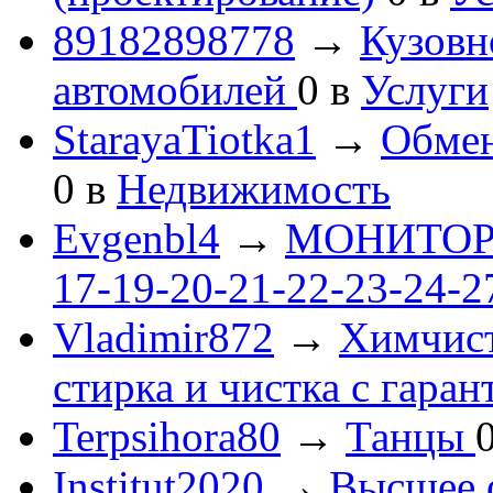
89182898778
→
Кузовн
автомобилей
0
в
Услуги
StarayaTiotka1
→
Обмен
0
в
Недвижимость
Evgenbl4
→
МОНИТОРЫ 
17-19-20-21-22-23-24-
Vladimir872
→
Химчист
стирка и чистка с гаран
Terpsihora80
→
Танцы
Institut2020
→
Высшее 