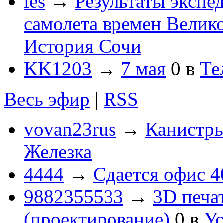
les
→
Результаты экспе
самолета времен Велик
История Сочи
KK1203
→
7 мая
0
в
Те
Весь эфир
|
RSS
vovan23rus
→
Канистры
Железка
4444
→
Сдается офис 4
9882355533
→
3D печа
(проектирование)
0
в
Ус