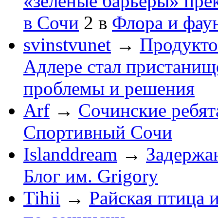
«зеленые барьеры» пре
в Сочи
2
в
Флора и фау
svinstvunet
→
Продукто
Адлере стал пристанище
проблемы и решения
Arf
→
Сочинские ребят
Спортивный Сочи
Islanddream
→
Задержа
Блог им. Grigory
Tihii
→
Райская птица 