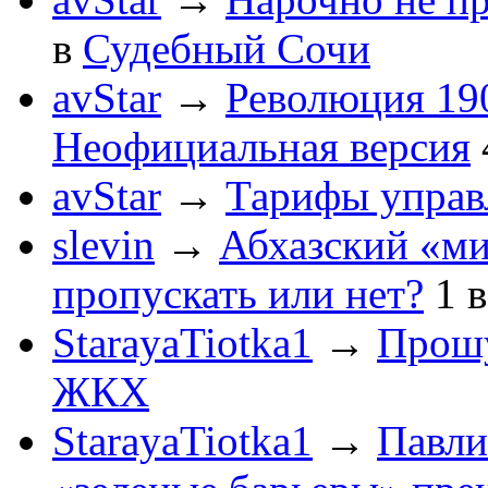
в
Судебный Сочи
avStar
→
Революция 190
Неофициальная версия
avStar
→
Тарифы упра
slevin
→
Абхазский «ми
пропускать или нет?
1
StarayaTiotka1
→
Прошу
ЖКХ
StarayaTiotka1
→
Павли