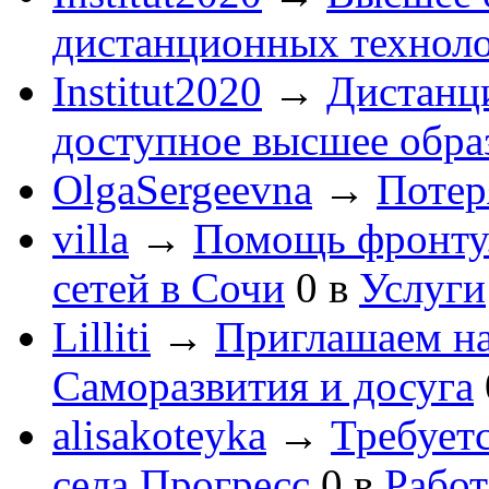
дистанционных технол
Institut2020
→
Дистанц
доступное высшее обра
OlgaSergeevna
→
Потеря
villa
→
Помощь фронту
сетей в Сочи
0
в
Услуги
Lilliti
→
Приглашаем на
Саморазвития и досуга
alisakoteyka
→
Требует
села Прогресс
0
в
Работ