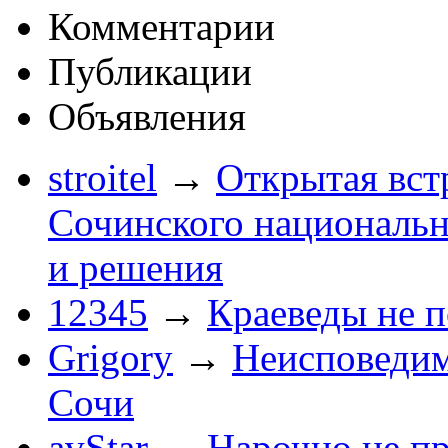
Комментарии
Публикации
Объявления
stroitel
→
Открытая вст
Сочинского национальн
и решения
12345
→
Краеведы не 
Grigory
→
Неисповеди
Сочи
avStar
→
Нарочно не п