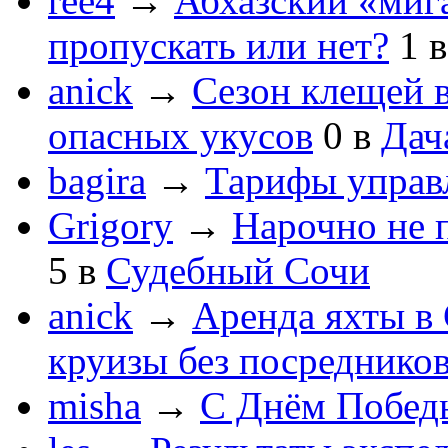
ree4
→
Абхазский «мига
пропускать или нет?
1
anick
→
Сезон клещей в
опасных укусов
0
в
Дач
bagira
→
Тарифы управ
Grigory
→
Нарочно не 
5
в
Судебный Сочи
anick
→
Аренда яхты в 
круизы без посреднико
misha
→
С Днём Побед