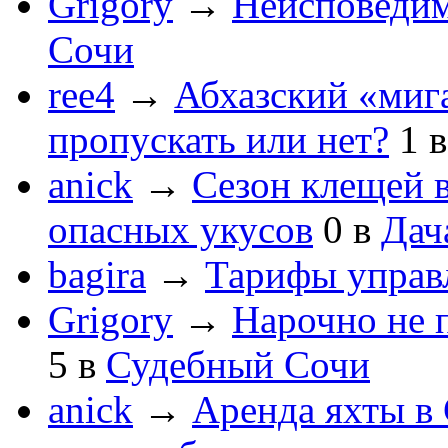
Grigory
→
Неисповеди
Сочи
ree4
→
Абхазский «мига
пропускать или нет?
1
anick
→
Сезон клещей в
опасных укусов
0
в
Дач
bagira
→
Тарифы управ
Grigory
→
Нарочно не 
5
в
Судебный Сочи
anick
→
Аренда яхты в 