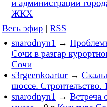
и администрации город
ЖКХ
Весь эфир
|
RSS
snarodnyn1
→
Проблемы
Сочи в разгар курортног
Сочи
s3rgeenkoartur
→
Скаль
шоссе. Строительство. 
snarodnyn1
→
Встреча 