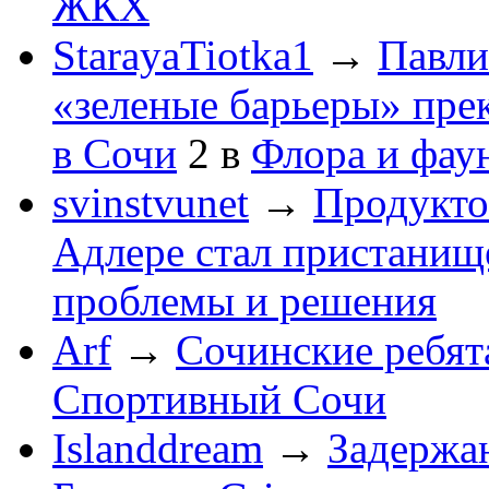
ЖКХ
StarayaTiotka1
→
Павли
«зеленые барьеры» пре
в Сочи
2
в
Флора и фау
svinstvunet
→
Продукто
Адлере стал пристанище
проблемы и решения
Arf
→
Сочинские ребят
Спортивный Сочи
Islanddream
→
Задержа