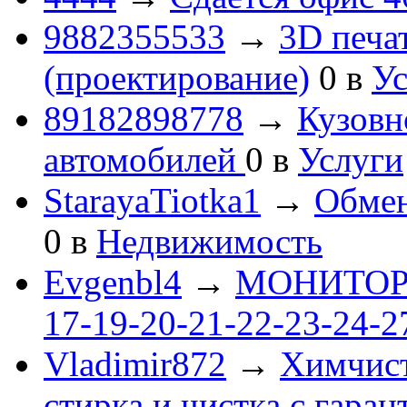
9882355533
→
3D печа
(проектирование)
0
в
Ус
89182898778
→
Кузовн
автомобилей
0
в
Услуги
StarayaTiotka1
→
Обмен
0
в
Недвижимость
Evgenbl4
→
МОНИТОРЫ 
17-19-20-21-22-23-24-
Vladimir872
→
Химчист
стирка и чистка с гаран