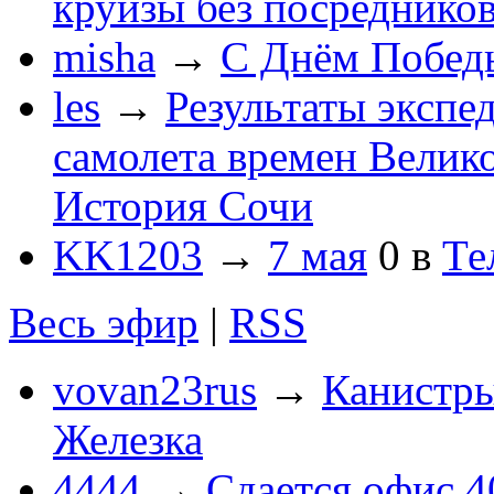
круизы без посреднико
misha
→
С Днём Побед
les
→
Результаты экспе
самолета времен Велик
История Сочи
KK1203
→
7 мая
0
в
Те
Весь эфир
|
RSS
vovan23rus
→
Канистры
Железка
4444
→
Сдается офис 4