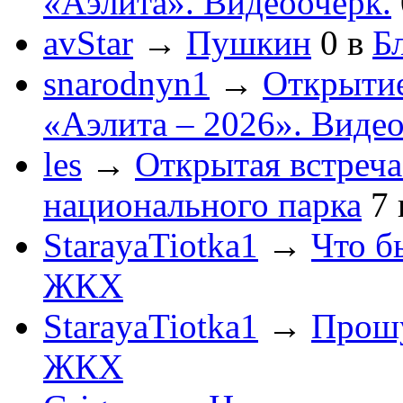
«Аэлита». Видеоочерк.
avStar
→
Пушкин
0
в
Бл
snarodnyn1
→
Открытие
«Аэлита – 2026». Видео
les
→
Открытая встреча
национального парка
7
StarayaTiotka1
→
Что б
ЖКХ
StarayaTiotka1
→
Прошу
ЖКХ