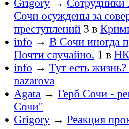
Grigory
→
Сотрудники 
Сочи осуждены за сов
преступлений
3
в
Крим
info
→
В Сочи иногда п
Почти случайно.
1
в
НК
info
→
Тут есть жизнь?
nazarova
Agata
→
Герб Сочи - р
Сочи"
Grigory
→
Реакция про