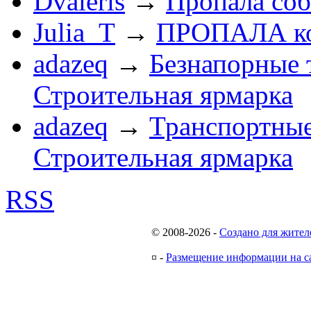
Dvaleris
→
Пропала соб
Julia_T
→
ПРОПАЛА к
adazeq
→
Безнапорные 
Строительная ярмарка
adazeq
→
Транспортные
Строительная ярмарка
RSS
© 2008-2026
-
Создано для жител
¤
-
Размещение информации на с