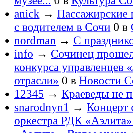
музее...
0
в
Культура С
anick
→
Пассажирские п
с водителем в Сочи
0
в
nordman
→
С праздник
info
→
Сочинец прошел
конкурса управленцев 
отрасли»
0
в
Новости С
12345
→
Краеведы не 
snarodnyn1
→
Концерт 
оркестра РДК «Аэлита