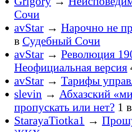
Grigory
→
Неисповеди
Сочи
avStar
→
Нарочно не п
в
Судебный Сочи
avStar
→
Революция 190
Неофициальная версия
avStar
→
Тарифы упра
slevin
→
Абхазский «ми
пропускать или нет?
1
StarayaTiotka1
→
Прошу