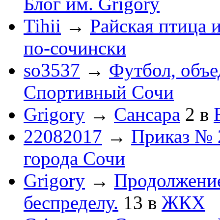
Блог им. Grigory
Tihii
→
Райская птица 
по-cочински
so3537
→
Футбол, объ
Спортивный Сочи
Grigory
→
Сансара
2
в
22082017
→
Приказ № 
города Сочи
Grigory
→
Продолжени
беспределу.
13
в
ЖКХ