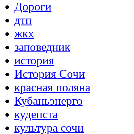
Дороги
дтп
жкх
заповедник
история
История Сочи
красная поляна
Кубаньэнерго
кудепста
культура сочи