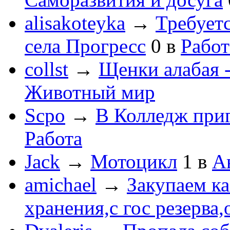
alisakoteyka
→
Требует
села Прогресс
0
в
Работ
collst
→
Щенки алабая -
Животный мир
Scpo
→
В Колледж при
Работа
Jack
→
Мотоцикл
1
в
А
amichael
→
Закупаем к
хранения,с гос резерва,