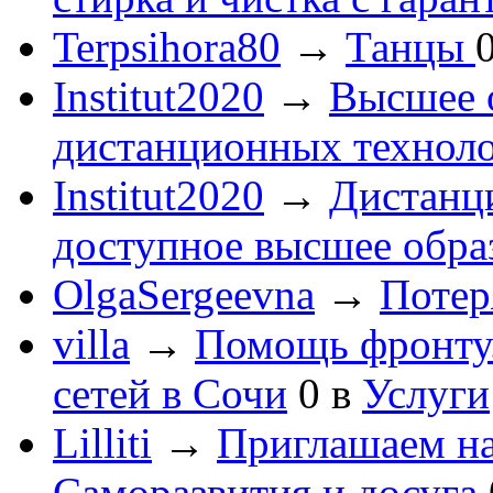
Terpsihora80
→
Танцы
Institut2020
→
Высшее 
дистанционных технол
Institut2020
→
Дистанц
доступное высшее обра
OlgaSergeevna
→
Потеря
villa
→
Помощь фронту
сетей в Сочи
0
в
Услуги
Lilliti
→
Приглашаем на
Саморазвития и досуга