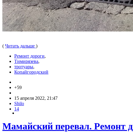
(
Читать дальше
)
Ремонт дороги
,
Тимирязева
,
тротуары
,
Копайгородский
+59
15 апреля 2022, 21:47
Shilo
14
Мамайский перевал. Ремонт д