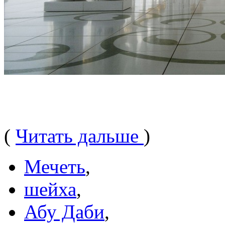
(
Читать дальше
)
Мечеть
,
шейха
,
Абу Даби
,